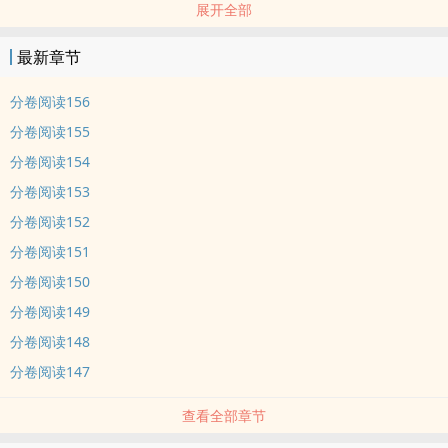
展开全部
可是等等，为什么她这一世婚书提前了一个月...
*
最新章节
祁苏生性疏冷淡漠，他最近觉得新娶的小娘子似乎对他图谋不轨。
楚娆：天好热，祁苏你要不要少穿点，省的中了暑气。
分卷阅读156
祁苏：哦，她想脱我衣服。
分卷阅读155
楚娆：多喝点补药，你身子虚呢。
分卷阅读154
祁苏：她关心我身体，定是想着难以启齿之事。
分卷阅读153
楚娆看祁苏脸上一丝不易察觉的红，伸手探额，难道是温病了？
祁苏：好吧，她终于忍不住动手了。^_^
分卷阅读152
一句话文案----楚娆的每日日常：夫君你可不能死，你死了我怎么办？
分卷阅读151
(T＿T)
分卷阅读150
高冷闷骚男主VS可爱娇媚女主，男主有身份，且身体会好。架构小，
分卷阅读149
小甜文，互动许多~
分卷阅读148
【小剧场】
祁苏：你昨日见了你表哥是不是。
分卷阅读147
楚娆：就一面.....
查看全部章节
祁苏：娘子，我心悸。
楚娆：我...我往后再也不见了！夫君你可千万得保重身子o(╥﹏╥)o...