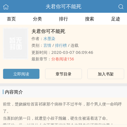
夫君你可不能死
首页
分类
排行
搜索
足迹
夫君你可不能死
作者：
水墨染
类别：
言情
/
排行榜
/
连载
2020-03-07 06:09:46
更新时间：
最新章节：
分卷阅读156
立即阅读
章节目录
加入书架
内容简介
前世，楚娆嫁给首富祁家那个病秧子不过半年，那个男人便一命呜呼
了。
当寡妇的第一日，就遭堂小叔子觊觎，硬生生被逼着送了命。
重活这一世，她说什么也不要再嫁给那个体弱多病还寡言的男人。