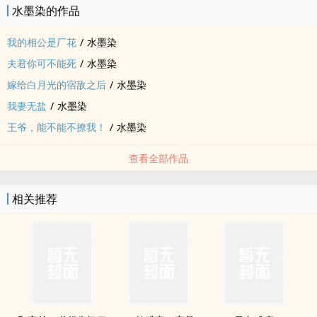
水墨染的作品
PS.架构小，小甜文，主日常互动。
内容标签： 布衣生活 天作之合 重生 甜文
我的相公是厂花
/
水墨染
夫君你可不能死
/
水墨染
嫁给白月光的宿敌之后
/
水墨染
我妻无盐
/
水墨染
王爷，能不能不撩我！
/
水墨染
查看全部作品
相关推荐