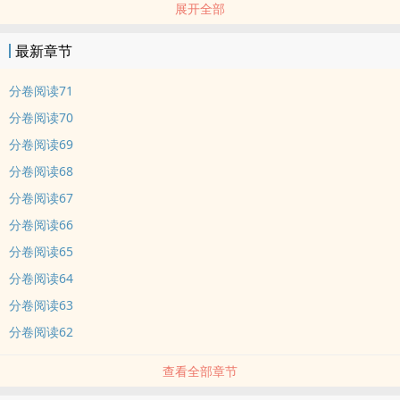
展开全部
在那个女孩身边始终有个恶魔般的少年，万般宠溺的把她搂入怀里。
新文案：
最新章节
陆时生从小身心有病，讨厌跟外界交流。父母无奈之下送了他一个人
偶。
分卷阅读71
看着眼前脏兮兮的人偶睁着双黑珍珠般漂亮的大眼睛，陆时生满心满
分卷阅读70
眼都是喜欢。
分卷阅读69
给她换上衣服，抱着她睡觉，喂她吃饭，生活和睦温馨。
分卷阅读68
直到某天陆时生的人偶女孩突然开口说话了，他瞬间高兴的恨不得摘
光天上所有的星星送给她。
分卷阅读67
夜深人静。
分卷阅读66
陆时生左眼紧闭一道深色疤痕横穿，性感沉炼，厮磨她柔软的唇，喃
分卷阅读65
了声：“许小蘩，再叫我一声主人。”
分卷阅读64
“主人……”
分卷阅读63
遇见许蘩，他所有的狂热与爱恋全都扼杀在她的甜软温情里。
这火焰般的鸟儿，光如白昼星斗，灵魂的花朵，就叫做.爱情。
分卷阅读62
病态偏执独眼主人X吃奶糖长大的女主
查看全部章节
排雷：……
儿时开始养成型非传统青梅竹马