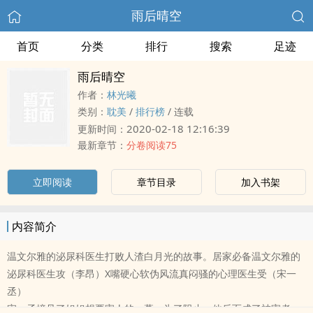
雨后晴空
首页
分类
排行
搜索
足迹
雨后晴空
作者：
林光曦
类别：
耽美
/
排行榜
/
连载
2020-02-18 12:16:39
更新时间：
最新章节：
分卷阅读75
立即阅读
章节目录
加入书架
内容简介
温文尔雅的泌尿科医生打败人渣白月光的故事。居家必备温文尔雅的
泌尿科医生攻（李昂）X嘴硬心软伪风流真闷骚的心理医生受（宋一
丞）
宋一丞撞见了姐姐想要害人的一幕，为了阻止，他反而成了被害者，