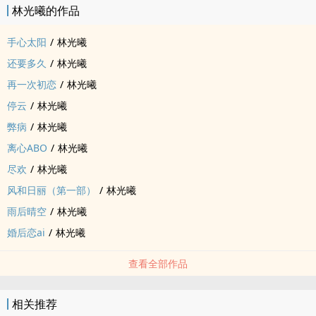
林光曦的作品
手心太阳
/
林光曦
还要多久
/
林光曦
再一次初恋
/
林光曦
停云
/
林光曦
弊病
/
林光曦
离心ABO
/
林光曦
尽欢
/
林光曦
风和日丽（第一部）
/
林光曦
雨后晴空
/
林光曦
婚后恋ai
/
林光曦
查看全部作品
相关推荐