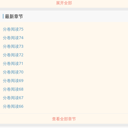
展开全部
被丧心病狂的姐姐注入了带有艾滋病毒的血液。
尽管李昂已经第一时间带他去注射阻断剂了，还是要等待28天的观
最新章节
察。
宋一丞不知该如何面对这样的等待，幸亏有李昂一直陪伴着。这个男
分卷阅读75
人在28天的时间里使尽温柔手段，硬是把因为人渣白月光而不再信任
分卷阅读74
爱情的他给攻陷了。
分卷阅读73
两人开启了幸福甜蜜的模式，没想到白月光再次出现。而之前没有达
分卷阅读72
到目的的姐姐，也把过错算在了宋一丞的头上。
不要看文案好像很严肃，其实这是真爱打败七年白月光的狗血宠文。
分卷阅读71
大部分甜，少部分虐。
分卷阅读70
分卷阅读69
分卷阅读68
分卷阅读67
分卷阅读66
查看全部章节