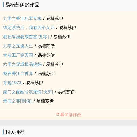
易楠苏伊的作品
九零之香江犯罪专家
/
易楠苏伊
绑定系统后，我有四个女儿
/
易楠苏伊
我把爸妈卷成首富[九零]
/
易楠苏伊
九零之互换人生
/
易楠苏伊
带着工厂穿民国
/
易楠苏伊
六零之穿成极品他妈
/
易楠苏伊
我在香江当神算
/
易楠苏伊
穿越1973
/
易楠苏伊
豪门女配她冷漠无情[快穿]
/
易楠苏伊
无间之罪[刑侦]
/
易楠苏伊
查看全部作品
相关推荐