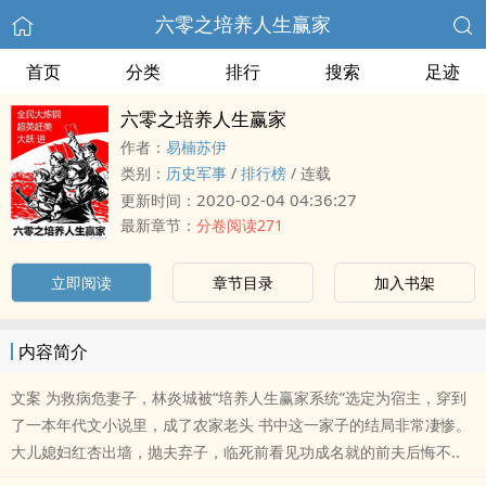
六零之培养人生赢家
首页
分类
排行
搜索
足迹
六零之培养人生赢家
作者：
易楠苏伊
类别：
历史军事
/
排行榜
/
连载
2020-02-04 04:36:27
更新时间：
最新章节：
分卷阅读271
立即阅读
章节目录
加入书架
内容简介
文案 为救病危妻子，林炎城被“培养人生赢家系统”选定为宿主，穿到
了一本年代文小说里，成了农家老头 书中这一家子的结局非常凄惨。
大儿媳妇红杏出墙，抛夫弃子，临死前看见功成名就的前夫后悔不..