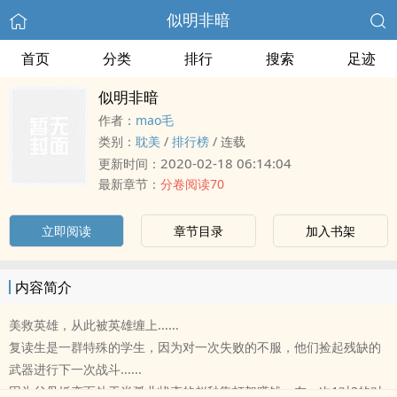
似明非暗
首页
分类
排行
搜索
足迹
似明非暗
作者：
mao毛
类别：
耽美
/
排行榜
/
连载
2020-02-18 06:14:04
更新时间：
最新章节：
分卷阅读70
立即阅读
章节目录
加入书架
内容简介
美救英雄，从此被英雄缠上......
复读生是一群特殊的学生，因为对一次失败的不服，他们捡起残缺的
武器进行下一次战斗......
因为父母婚变而处于半孤儿状态的赵秒靠打架赚钱，在一次1对3的对