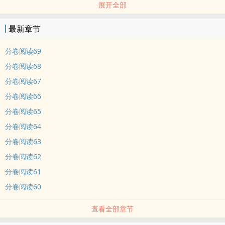
展开全部
打中，遇到了顾生。让赵秒没有想到的是，这个顾生还是他的高四班
主任......
最新章节
互相拯救，互相嫌弃的一对欢喜冤家。
视角不定，按剧情发展来定。
分卷阅读69
斯文败类俏老师vs傲娇霸道酷学生
分卷阅读68
坚持1v1不动摇
分卷阅读67
全文百分之八十以上都是甜的，虐只为甜做准备，小虐过后就是大甜
分卷阅读66
内容标签： 情有独钟 破镜重圆 甜文 校园
分卷阅读65
分卷阅读64
分卷阅读63
分卷阅读62
分卷阅读61
分卷阅读60
查看全部章节