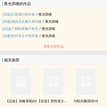
夜光异瞳的作品
[综漫]幻想通行的灾难
/
夜光异瞳
[综漫]我的兄长都大有问题
/
夜光异瞳
[综]这个阴阳师脑子有坑
/
夜光异瞳
[综漫]铃科百合子的灾难
/
夜光异瞳
查看全部作品
相关推荐
【总攻】攻略系统(H)
【全息】双性美少年的假期(H)
与蛇共舞(双性H)