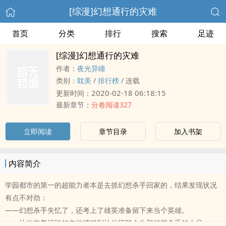
[综漫]幻想通行的灾难
首页
分类
排行
搜索
足迹
[综漫]幻想通行的灾难
作者：
夜光异瞳
类别：
耽美
/
排行榜
/
连载
2020-02-18 06:18:15
更新时间：
最新章节：
分卷阅读327
立即阅读
章节目录
加入书架
内容简介
学园都市的第一的超能力者本是去抓幻想杀手回家的，结果发现状况
有点不对劲：
——幻想杀手失忆了，还考上了雄英准备留下来当个英雄。
——让他恢复记忆的方法糟糕到让他怀疑人生和幻想杀手的人品。