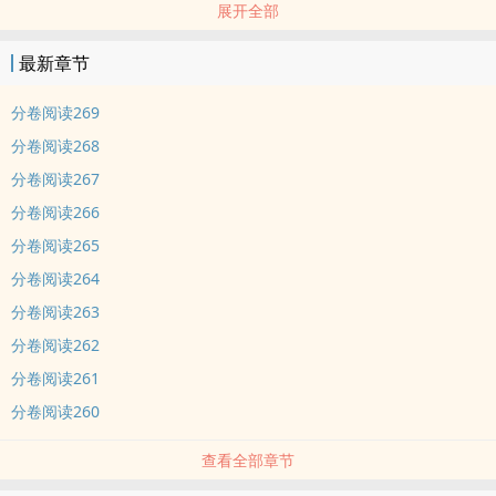
展开全部
汪小姐：娘亲好~
又是风和日丽的某日，
最新章节
汪小姐：娘亲，你干什么亲我？
神秘女人：其实，我是你娘子。
分卷阅读269
汪小姐：娘子好~
分卷阅读268
神秘女人：你就不能怀疑我一次！
分卷阅读267
汪小姐笑着说道：不行哦，娘子，我失忆了。
分卷阅读266
神秘女人冷笑出声，据江湖白小生报道，当晚两个人就打了八百回
合。
分卷阅读265
内容标签： 强强 江湖恩怨 穿越时空 仙侠修真
分卷阅读264
分卷阅读263
分卷阅读262
分卷阅读261
分卷阅读260
查看全部章节