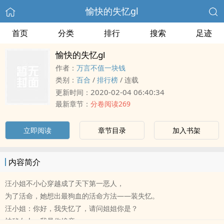
愉快的失忆gl
首页
分类
排行
搜索
足迹
愉快的失忆gl
作者：
万言不值一块钱
类别：
百合
/
排行榜
/
连载
2020-02-04 06:40:34
更新时间：
最新章节：
分卷阅读269
立即阅读
章节目录
加入书架
内容简介
汪小姐不小心穿越成了天下第一恶人，
为了活命，她想出最狗血的活命方法——装失忆。
汪小姐：你好，我失忆了，请问姐姐你是？
神秘女人：我是你娘亲。