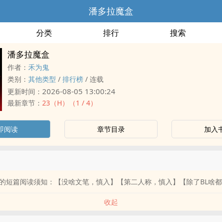
潘多拉魔盒
分类
排行
搜索
潘多拉魔盒
作者：
禾为鬼
类别：
其他类型
/
排行榜
/
连载
2026-08-05 13:00:24
更新时间：
最新章节：
23（H）（1 / 4）
即阅读
章节目录
加入
的短篇阅读须知：【没啥文笔，慎入】【第二人称，慎入】【除了BL啥
收起