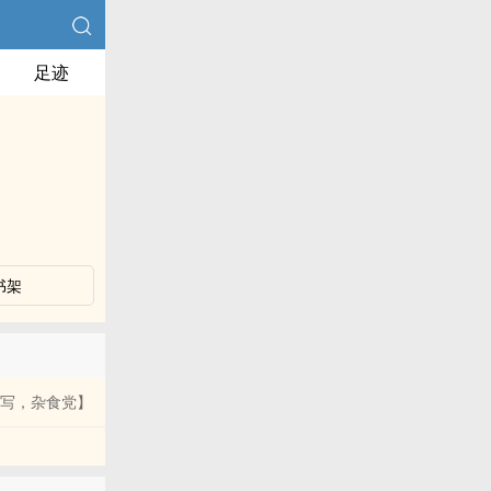
足迹
书架
都写，杂食党】