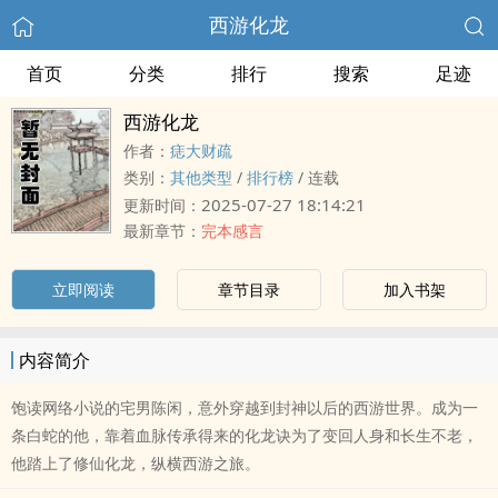
西游化龙
首页
分类
排行
搜索
足迹
西游化龙
作者：
痣大财疏
类别：
其他类型
/
排行榜
/
连载
2025-07-27 18:14:21
更新时间：
最新章节：
完本感言
立即阅读
章节目录
加入书架
内容简介
饱读网络小说的宅男陈闲，意外穿越到封神以后的西游世界。成为一
条白蛇的他，靠着血脉传承得来的化龙诀为了变回人身和长生不老，
他踏上了修仙化龙，纵横西游之旅。