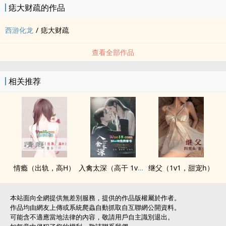
痣大财疏的作品
西游化龙
/
痣大财疏
查看全部作品
相关推荐
情瘾（出轨，‌‎‍高­­‎H­​）
入禽太深（高干 1v2）
继父（1v1，甜宠h）
本站面向全網提供無差別服務，提供的作品版權屬於作者。
作品均由網友上傳或系統爬蟲自動抓取自互聯網公開資料。
可能含不適應當地法律的內容，敬請用戶自主識別退出。