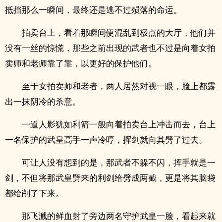
抵挡那么一瞬间，最终还是逃不过殒落的命运。
拍卖台上，看着那瞬间便混乱到极点的大厅，他们并
没有一丝的惊慌，那些之前出现的武者也不过是向着女拍
卖师和老师靠了靠，以更好的保护他们。
至于女拍卖师和老者，两人居然对视一眼，脸上都露
出一抹阴冷的杀意。
一道人影犹如利箭一般向着拍卖台上冲击而去，台上
一名保护的武皇高手一声冷哼，挥剑就向其劈了过去。
可让人没有想到的是，那武者不躲不闪，挥手就是一
剑，不但将那武皇劈来的利剑给劈成两截，更是将其脑袋
都给削了下来。
那飞溅的鲜血​‎射‍­了­旁边两名守护武皇一脸，看起来就