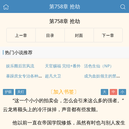
第758章 抢劫
第758章 抢劫
上ー章
目录
封面
下ー章
热门小说推荐
娱乐圈后宫风流
天官赐福 完结+番外
活色生仙（NP）
暴躁庶女专治各种不服
成为血奴领主的禁脔（1v2，血族，强制高H）
超凡大卫
〔加入书签〕
“这一个小小的拍卖会，怎么会引来这么多的强者。”
云龙将额头上的冷汗抹掉，声音都有些发颤。
他以前一直在帝国学院修炼，虽然有时也与别人发生