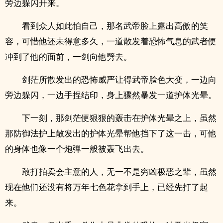
旁边躲闪开来。
看到众人如此怕自己，那名武帝脸上露出高傲的笑
容，可惜他还未得意多久，一道散发着恐怖气息的武者便
冲到了他的面前，一剑向他劈去。
剑茫所散发出的恐怖威严让得武帝脸色大变，一边向
旁边躲闪，一边手捏结印，身上骤然暴发一道护体光晕。
下一刻，那剑茫便狠狠的轰击在护体光晕之上，虽然
那防御法护上散发出的护体光晕帮他挡下了这一击，可他
的身体也像一个炮弹一般被轰飞出去。
敢打拍卖会主意的人，无一不是穷凶极恶之辈，虽然
现在他们还没有将万年七色花拿到手上，已经先打了起
来。