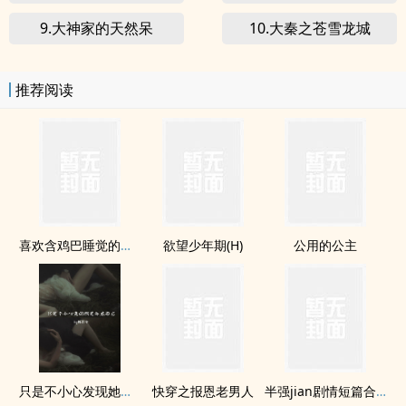
9.大神家的天然呆
10.大秦之苍雪龙城
推荐阅读
喜欢含­鸡​‎巴‌­睡觉的高大体育生
欲望少年期(H)
公用的公主
只是不小心发现她是卧底而已（强取豪夺）
快穿之报恩老男人
半​­强​­‌j‍‌­i​a‍n­剧情短篇合集