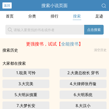
搜索小说页面
返回
首页
分类
排行
搜索
足迹
点击搜索
更强搜书，试试【
全能搜书
】
搜索历史
清空历史
大家都在搜索
1.耽美 可怜
2.大唐总校长 穿书
3.大完美
4.大律师张丹璇
5.大明从慎重
6.大明系统
7.大梦长安
8.大汉小