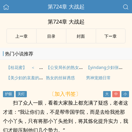
第724章 大战起
第724章 大战起
上ー章
目录
封面
下ー章
热门小说推荐
【桂花蜜】 ＜ 全集第一部完整版 ＞
【公安局长的熟女情缘】第六章、地下室偷情 ：抠着情姐姐的屁眼
【yindang少妇张敏】之《公关少妇》下
【美少妇的哀羞的同人】（19 欣恬部分）
熟女的丝袜诱惑
男神宠婚日常
〔加入书签〕
扫了众人一眼，看着大家脸上都充满了疑惑，老者这
才道：“我让你们去，不是帮帝国学院，而是去给我抢那
个小丫头，只有将那小丫头抢到，将其炼化提升实力，我
们才能压制他们几个势力。”