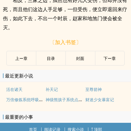
相反，三家之边，虽然也有好几人受伤，但却并没有
死，而且他们这边人手足够，一但受伤，便立即退回来疗
伤，如此下去，不出一个时辰，赵家和地煞门便会被全
灭。
〔加入书签〕
上ー章
目录
封面
下ー章
最近更新小说
活在诸天
补天记
至尊箭神
万倍修炼系统呼吸都能超神
神级熊孩子系统点化万物变随从
财迷少女暴富记
最重要的小事
首页
阅读记录
搜索小说
顶部