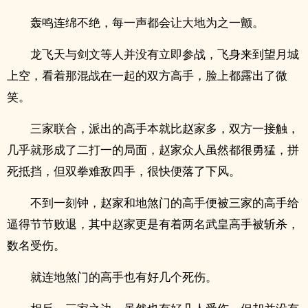
轰鸣连绵不绝，每一声都会让大地为之一颤。
龙飞天与剑文等人并没有立即参战，飞身来到望月城
上空，看着那混战在一起的双方高手，脸上都露出了微
笑。
三家联合，派出的高手本就比赵家多，双方一接触，
几乎就形成了二打一的局面，赵家众人虽然都很勇猛，拼
死抵挡，但双拳难敌四手，很快便落了下风。
不到一刻钟，赵家和地煞门的高手便被三家的高手给
逼得节节败退，其中赵家更是有着两名武皇高手被斩杀，
数名受伤。
就连地煞门的高手也有好几个死伤。