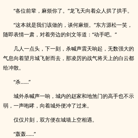
“各位前辈，麻烦你了。”龙飞天向着众人拱了拱手。
“这本就是我们该做的，谈何麻烦。”东方源松一笑，
随即表情一肃，对着旁边的剑文等道：“动手吧。”
几人一点头，下一刻，杀喊声震天响起，无数强大的
气息向着望月城飞射而去，那凌厉的战气将天上的白云都
给冲散。
“杀……”
城外杀喊声一响，城内的赵家和地煞门的高手也不示
弱，一声咆哮，向着城外便冲了过来。
仅仅片刻，双方便在城墙上空相遇。
“轰轰……”