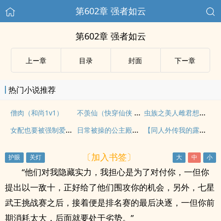
第602章 强者如云
第602章 强者如云
上ー章
目录
封面
下ー章
热门小说推荐
不羡仙（快穿仙侠 古言 1v1 sc）
虫族之美人雌君想养崽
僧肉（和尚1v1）
女配也要被强制爱吗(末世 nph)
日常被操的公主殿下（男全处，NPH，SM）
【同人外传我的露出】（上）
〔加入书签〕
“他们对我隐藏实力，我担心是为了对付你，一但你
提出以一敌十，正好给了他们围攻你的机会，另外，七星
武王挑战赛之后，接着便是排名赛的最后决逐，一但你前
期消耗太大，后面就要处于劣势。”