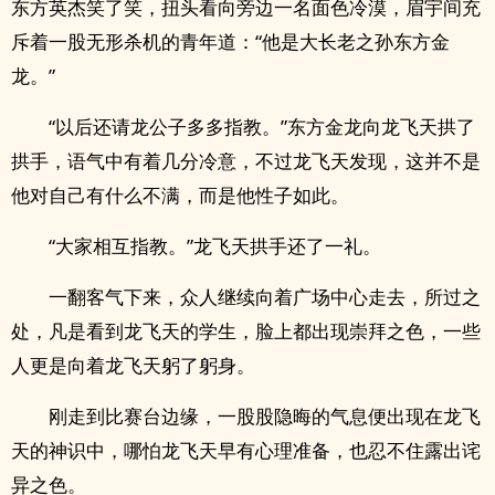
东方英杰笑了笑，扭头看向旁边一名面色冷漠，眉宇间充
斥着一股无形杀机的青年道：“他是大长老之孙东方金
龙。”
“以后还请龙公子多多指教。”东方金龙向龙飞天拱了
拱手，语气中有着几分冷意，不过龙飞天发现，这并不是
他对自己有什么不满，而是他性子如此。
“大家相互指教。”龙飞天拱手还了一礼。
一翻客气下来，众人继续向着广场中心走去，所过之
处，凡是看到龙飞天的学生，脸上都出现崇拜之色，一些
人更是向着龙飞天躬了躬身。
刚走到比赛台边缘，一股股隐晦的气息便出现在龙飞
天的神识中，哪怕龙飞天早有心理准备，也忍不住露出诧
异之色。