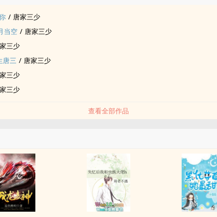
你
/
唐家三少
月当空
/
唐家三少
家三少
生唐三
/
唐家三少
家三少
家三少
查看全部作品