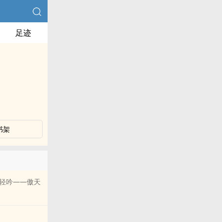
足迹
书架
轻吟——傲天