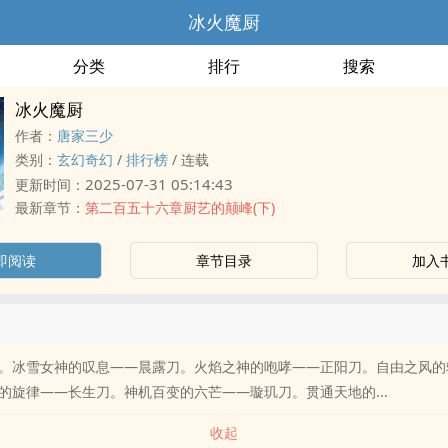
冰火魔厨
分类
排行
搜索
冰火魔厨
作者：
唐家三少
类别：
玄幻奇幻
/
排行榜
/
连载
2025-07-31 05:14:43
更新时间：
最新章节：
第二百五十六章厨艺的颠峰(下)
即阅读
章节目录
加入
。冰雪女神的叹息——晨露刀。火焰之神的咆哮——正阳刀。自由之风的
的旋律——长生刀。神机百变的六芒——璇玑刀。贯通天地的...
收起