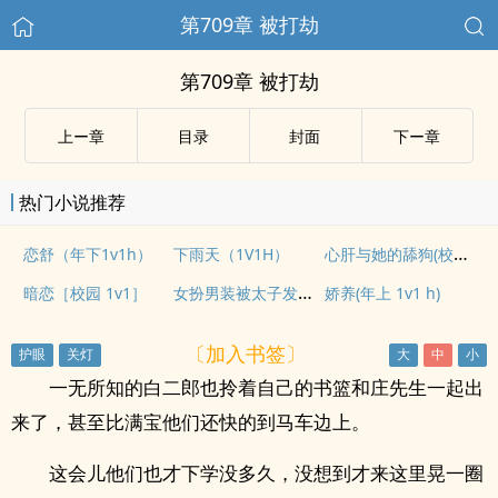
第709章 被打劫
第709章 被打劫
上ー章
目录
封面
下ー章
热门小说推荐
心肝与她的舔狗(校园H 强取豪夺)
恋舒（年下1v1h）
下雨天（1V1H）
女扮男装被太子发现后（1v1 h）
暗恋［校园 1v1］
娇养(年上 1v1 h)
〔加入书签〕
一无所知的白二郎也拎着自己的书篮和庄先生一起出
来了，甚至比满宝他们还快的到马车边上。
这会儿他们也才下学没多久，没想到才来这里晃一圈