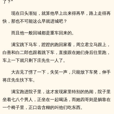
了？”
现在日头渐短，就算他早上出来得再早，路上走得再
快，那也不可能这么早就进城吧？
而且他一般回城都是重车回来的。
满宝跳下马车，蹬蹬的跑回家看，周立君立马跟上，
白善和白二郎也跟着跳下车，直接跟在她们身后往里跑，
车上一下就只剩下庄先生一人了。
大吉见了愣了一下，失笑一声，只能放下车凳，伸手
将庄先生扶下车。
满宝跑进院子里，这才发现家里特别的热闹，院子里
坐着七八个男人，正坐在一起喝汤，而她四哥则是躺靠在
一个椅子里，正口齿含糊的叫他们吃东西。