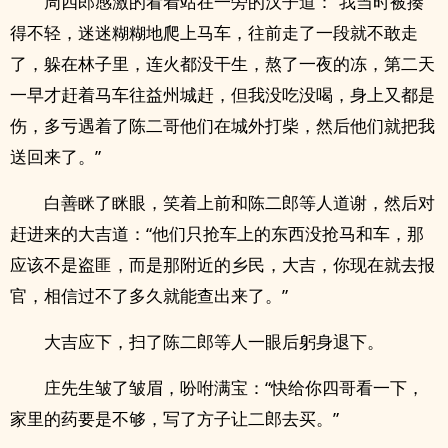
周四郎感激的看着站在一旁的汉子道：“我当时被揍
得不轻，迷迷糊糊地爬上马车，往前走了一段就不敢走
了，躲在林子里，连火都没干生，熬了一夜的冻，第二天
一早才赶着马车往益州城赶，但我没吃没喝，身上又都是
伤，多亏遇着了陈二哥他们在城外打柴，然后他们就把我
送回来了。”
白善眯了眯眼，笑着上前和陈二郎等人道谢，然后对
赶进来的大吉道：“他们只抢车上的东西没抢马和车，那
应该不是盗匪，而是那附近的乡民，大吉，你现在就去报
官，相信过不了多久就能查出来了。”
大吉应下，扫了陈二郎等人一眼后躬身退下。
庄先生皱了皱眉，吩咐满宝：“快给你四哥看一下，
家里的药要是不够，写了方子让二郎去买。”