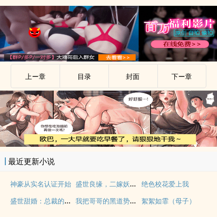
上ー章
目录
封面
下ー章
最近更新小说
盛世良缘，二嫁妖孽王爷
神豪从实名认证开始
绝色校花爱上我
盛世甜婚：总裁的重生妻
我把哥哥的黑道势力睡了（np 含骨科）
絮絮如霏（母子）