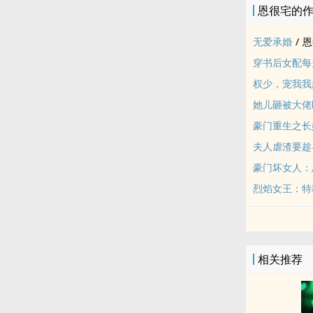
恩很宅的
无爱承婚
/
恩
穿书后女配每
权少，宠我我
她儿砸被大佬
豪门重生之长
夫人虐渣要趁
豪门坏女人：
烈焰女王：特
相关推荐