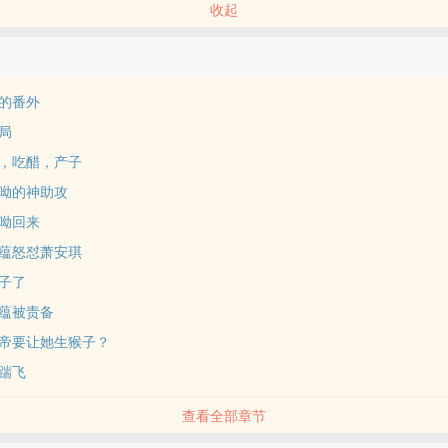
收起
的番外
结局
悟，吃醋，产子
呦呦的神助攻
呦呦回来
千蕴怒怼萧安琪
猴子了
千蕴被责备
皇帝要让她生猴子？
脚踹飞
查看全部章节