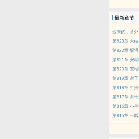
最新章节
迟来的，番外
第823章 大
第822章 醒
第821章 安
第820章 安
第819章 谢
第818章 生
第817章 谢
第816章 小
第815章 一