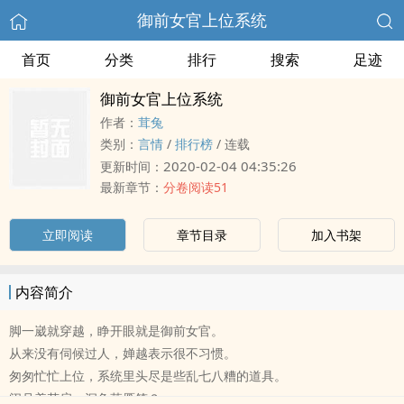
御前女官上位系统
首页
分类
排行
搜索
足迹
御前女官上位系统
作者：
茸兔
类别：
言情
/
排行榜
/
连载
2020-02-04 04:35:26
更新时间：
最新章节：
分卷阅读51
立即阅读
章节目录
加入书架
内容简介
脚一崴就穿越，睁开眼就是御前女官。
从来没有伺候过人，婵越表示很不习惯。
匆匆忙忙上位，系统里头尽是些乱七八糟的道具。
闭月羞花扇，沉鱼落雁笛？