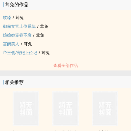
茸兔的作品
软嗓
/
茸兔
御前女官上位系统
/
茸兔
娘娘她宠眷不衰
/
茸兔
宫阙美人
/
茸兔
帝王侧/宠妃上位记
/
茸兔
查看全部作品
相关推荐