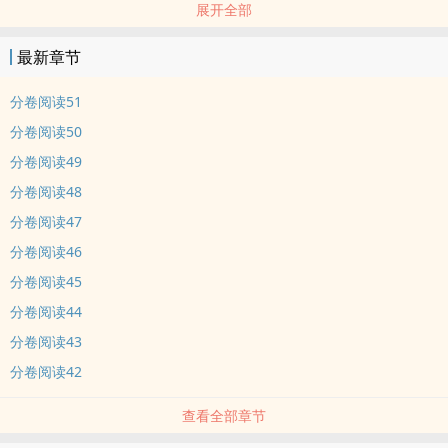
展开全部
上位系统还是搞事系统
你他喵是不是不想让我回现代！
最新章节
-----------
是夜，婵越托腮在外面看月亮。
分卷阅读51
“女人，白天，他碰你了？”
分卷阅读50
婵越心肝颤了颤，不敢回头。
分卷阅读49
白日，婵越在御花园喂鱼
分卷阅读48
“小东西，晚上，他碰你了？”
婵越足尖一顿，不敢吱声。
分卷阅读47
陛下，自己吃自己的醋，这谁顶得住啊！
分卷阅读46
【主要感情流，系统辅助作用】
分卷阅读45
分卷阅读44
内容标签： 情有独钟 随身空间 穿越时空 宫斗
分卷阅读43
分卷阅读42
查看全部章节