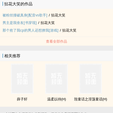
拈花大笑的作品
内容标签： 情有独钟 娱乐圈 甜文 网红
被粉丝撞破真身[配音vs歌手]
/
拈花大笑
男主是我舍友[书穿现]
/
拈花大笑
那个抢了我cp的男人还想撩我[游戏]
/
拈花大笑
查看全部作品
相关推荐
薛子轩
温柔以待(H)
毁童话之­淫​‍荡­‌​童话(H)