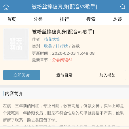
被粉丝撞破真身[配音vs歌手]
首页
分类
排行
搜索
足迹
被粉丝撞破真身[配音vs歌手]
作者：
拈花大笑
类别：
耽美
/
排行榜
/
连载
2020-02-03 15:48:08
更新时间：
最新章节：
分卷阅读61
立即阅读
章节目录
加入书架
内容简介
左旗，三年前的网红，专业日翻，歌技高超，侧颜女神，实际上却是
个死宅男，年龄渐长后，眼见不符合性别的马甲就要捂不严实，他果
断断了联系，跑去英国留了学。
三年之后，他洗心革面回来了，重新换了个马甲，又在网上兴风作