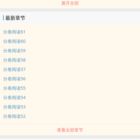
展开全部
浪。
可没想到的是，当年的默默无闻粉丝已经变成了配音界人气火过明星
最新章节
的大佬。
大佬粉丝一直保持的纯情一见他突然就开始渐渐失态，学会了忍耐、
分卷阅读61
学会了偷偷关注、学会了默默守护，只可惜事与愿违，控制不住的他
分卷阅读60
开始吃醋吃到丧心病狂。
分卷阅读59
一句话：就是一个正直的粉丝帮偶像顺风顺水砍号重来，最后却没收
分卷阅读58
拾住直接扑倒了偶像。
避雷：
分卷阅读57
1.年下
分卷阅读56
2.网络歌手vs配音演员【此处加粗】
分卷阅读55
3.受小时候伪声出名，现在后悔莫及
分卷阅读54
4.非传统大佬攻，本书的攻原本纯情正直，是腐圈清流，后来渐渐失
分卷阅读53
态。
5.大外行，逻辑已死
分卷阅读52
-
查看全部章节
时间线：受从十七开始火，二十一岁出国，现在二十四，攻从十四岁
开始暗戳戳喜欢，十八岁开始出名，现在二十一。