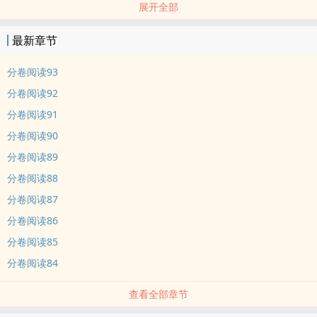
展开全部
场战争的背后阴谋隐现，他从中周旋，化身为神之手，掌控一切，却
不想他漏算了自己的心。
最新章节
主cp外表高冷内心狂热攻*外表活泼赖皮内心敏感自卑受
副cp外表温润如玉内心挣扎矛盾攻*可爱腹黑受
分卷阅读93
故事雷人，甜文情节微虐，HE
分卷阅读92
部分章节有删减
分卷阅读91
关注作家微博@野鬼醉文，有包裹掉落。
分卷阅读90
内容标签： 情有独钟 阴差阳错 仙侠修真 异想天开
分卷阅读89
分卷阅读88
分卷阅读87
分卷阅读86
分卷阅读85
分卷阅读84
查看全部章节