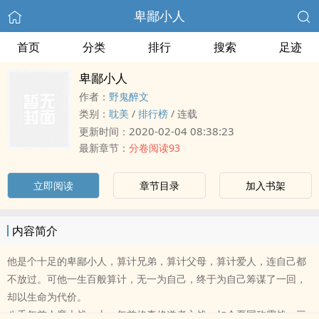
卑鄙小人
首页
分类
排行
搜索
足迹
卑鄙小人
作者：
野鬼醉文
类别：
耽美
/
排行榜
/
连载
2020-02-04 08:38:23
更新时间：
最新章节：
分卷阅读93
立即阅读
章节目录
加入书架
内容简介
他是个十足的卑鄙小人，算计兄弟，算计父母，算计爱人，连自己都
不放过。可他一生百般算计，无一为自己，终于为自己筹谋了一回，
却以生命为代价。
八千年前人魔大战，十一年前修真修道者之战，如今夏国称霸战，三