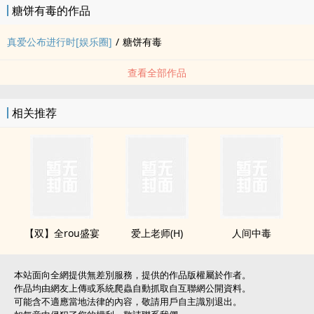
糖饼有毒的作品
顺便把两个人无名指上一模一样的戒指展示的一清二楚。
记者们围了一圈，电影问完了就是不问宋昭焱和赵沄泩想让问的那
真爱公布进行时[娱乐圈]
/
糖饼有毒
个。
宋昭焱看着上辈子见了他们像猎狗一样追着不放的记者，忍了半天没
查看全部作品
忍住。
“你们就不问问我们是什么关系？”
相关推荐
记者们脸上统一露出一个笑容：“我们都懂得。”
心里MMP：卖腐没完了是吧，还想涮我们，门都没有。
宋昭焱实在不理解现在记者们的脑回路，大概是上辈子害他们太惨，
这辈子对着他们就从良了。
赵沄泩看他实在不忿：“要不你爆个床照。”
宋昭焱纠结了半天，把赵沄泩给包裹严实了，自己露了个半身，暗戳
戳的爆了个相互交缠的半身床照。
【双】全rou盛宴
爱上老师(H)
人间中毒
双方粉丝一片欢呼，正主就是甜甜甜。
宋昭焱觉得这次他一定能得偿所愿。
本站面向全網提供無差別服務，提供的作品版權屬於作者。
结果最后评论前十条统一问：“火火啊，你跟水神合作限制级新电影
作品均由網友上傳或系統爬蟲自動抓取自互聯網公開資料。
了？”
可能含不適應當地法律的內容，敬請用戶自主識別退出。
宋昭焱：！！！