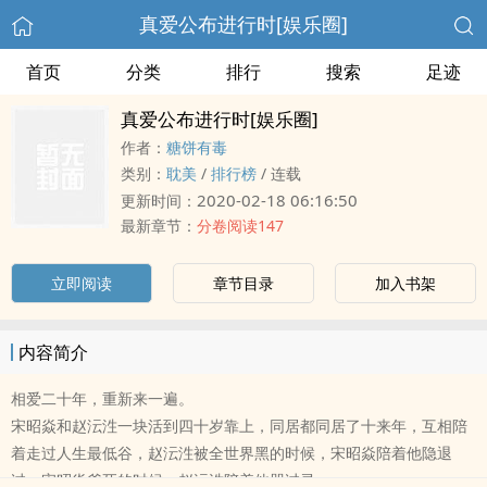
真爱公布进行时[娱乐圈]
首页
分类
排行
搜索
足迹
真爱公布进行时[娱乐圈]
作者：
糖饼有毒
类别：
耽美
/
排行榜
/
连载
2020-02-18 06:16:50
更新时间：
最新章节：
分卷阅读147
立即阅读
章节目录
加入书架
内容简介
相爱二十年，重新来一遍。
宋昭焱和赵沄泩一块活到四十岁靠上，同居都同居了十来年，互相陪
着走过人生最低谷，赵沄泩被全世界黑的时候，宋昭焱陪着他隐退
过，宋昭焱爹死的时候，赵沄泩陪着他哭过灵。