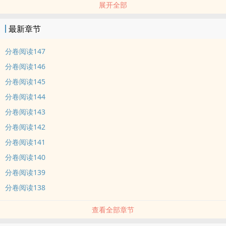
展开全部
只是因为身份问题，两个人从没公开过。
直到宋昭焱45，赵沄泩41，人活了大半辈子，两个人终于做好准备向
最新章节
世界承认相爱的准备。
谁知道不知道哪个狗仔还是对家作恶，先一步爆出，除了真的是一
分卷阅读147
对，过往全部黑料填。
分卷阅读146
突然间，好不容易安稳几年的两大影帝突然间就像背叛了全世界，再
分卷阅读145
公布真的相爱都像是个笑话。
分卷阅读144
可是他俩无所谓，都这个年纪了，日子都是自己过的，可是他俩想的
明白，其他人想不明白。
分卷阅读143
终究也不知道是谁发了疯。
分卷阅读142
一场车祸，两个人重生了。
分卷阅读141
重生这年，宋昭焱25，赵沄泩21，正是两个人的一生开始纠缠的那一
分卷阅读140
年。
分卷阅读139
宋昭焱和赵沄泩还没见面，先做了一个同样的决定，这一次，他们绝
对不再辜负那么多年！
分卷阅读138
而且，一定一定要告诉全世界，他俩是真爱！
查看全部章节
小剧场，电影发布会。
宋昭焱跟赵沄泩肩并肩，头挨头，双手毫不避讳的交叉紧握在一起，