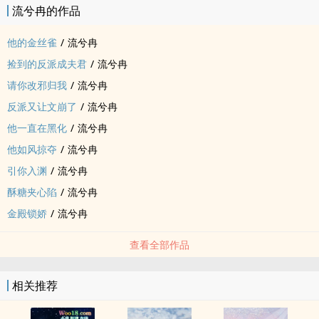
流兮冉的作品
他的金丝雀
/
流兮冉
捡到的反派成夫君
/
流兮冉
请你改邪归我
/
流兮冉
反派又让文崩了
/
流兮冉
他一直在黑化
/
流兮冉
他如风掠夺
/
流兮冉
引你入渊
/
流兮冉
酥糖夹心陷
/
流兮冉
金殿锁娇
/
流兮冉
查看全部作品
相关推荐