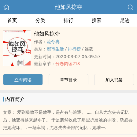
他如风掠夺
首页
分类
排行
搜索
足迹
他如风掠夺
作者：
流兮冉
类别：
都市生活
/
排行榜
/
连载
2020-03-07 06:09:57
更新时间：
最新章节：
分卷阅读218
立即阅读
章节目录
加入书架
内容简介
文案： 爱到极致不是放手，是占有与追逐。 …… 自从尤念失去记忆
后，她变得越来越乖了。 于是裴然收敛了那些折磨她的手段，势必要
把她宠坏。 . 一场车祸，尤念失去全部的记忆，她唯一..