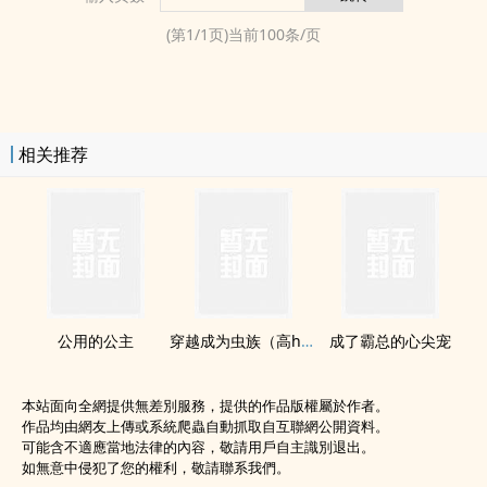
(第
1
/
1
页)当前
100
条/页
相关推荐
公用的公主
穿越成为虫族（‎­高​‎h‎‌‌产卵pennai）
成了霸总的心尖宠
本站面向全網提供無差別服務，提供的作品版權屬於作者。
作品均由網友上傳或系統爬蟲自動抓取自互聯網公開資料。
可能含不適應當地法律的內容，敬請用戶自主識別退出。
如無意中侵犯了您的權利，敬請聯系我們。