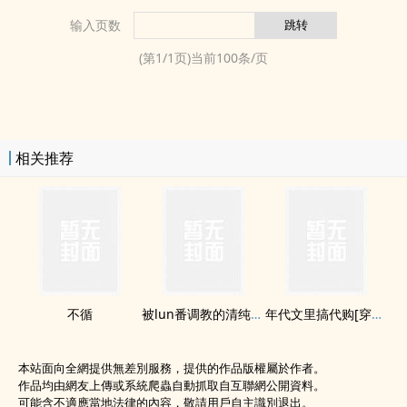
输入页数
(第
1
/
1
页)当前
100
条/页
相关推荐
不循
被lun番‎​­调‌‎教‍‌的清纯少女
年代文里搞代购[穿书]
本站面向全網提供無差別服務，提供的作品版權屬於作者。
作品均由網友上傳或系統爬蟲自動抓取自互聯網公開資料。
可能含不適應當地法律的內容，敬請用戶自主識別退出。