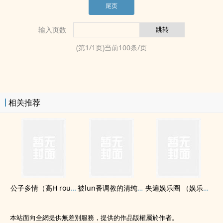
尾页
输入页数
(第
1
/
1
页)当前
100
条/页
相关推荐
公子多情（­高‎​‎H‎​ rou文 np）
被lun番‍‎‌调­教​的清纯少女
夹遍娱乐圈 （娱乐圈 np h）
本站面向全網提供無差別服務，提供的作品版權屬於作者。