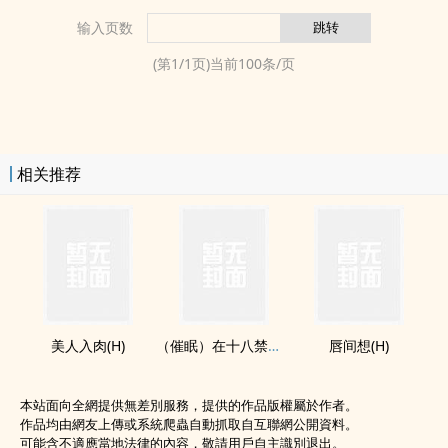
输入页数
(第
1
/
1
页)当前
100
条/页
相关推荐
美人入肉(H)
（催眠）在十八禁游戏里shen为至尊V8玩家是什么体验
唇间想(H)
本站面向全網提供無差別服務，提供的作品版權屬於作者。
作品均由網友上傳或系統爬蟲自動抓取自互聯網公開資料。
可能含不適應當地法律的內容，敬請用戶自主識別退出。