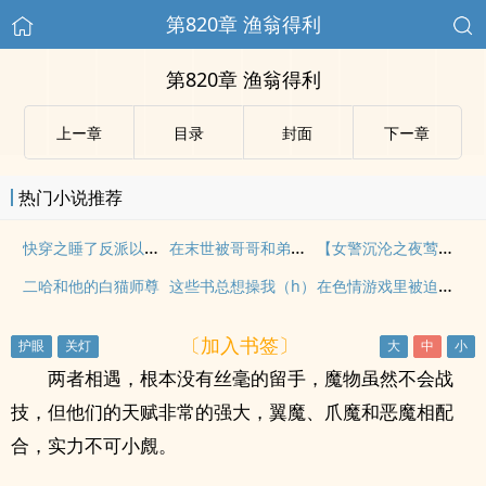
第820章 渔翁得利
第820章 渔翁得利
上ー章
目录
封面
下ー章
热门小说推荐
快穿之睡了反派以后（H）
在末世被哥哥和弟弟们娇宠了（骨科产乳高H）
【女警沉沦之夜莺俱乐部】(第十五章下)（更新两万五千字）
在色情游戏里被迫直播高潮（西幻 人外 nph）
二哈和他的白猫师尊
这些书总想操我（h）
〔加入书签〕
两者相遇，根本没有丝毫的留手，魔物虽然不会战
技，但他们的天赋非常的强大，翼魔、爪魔和恶魔相配
合，实力不可小覤。