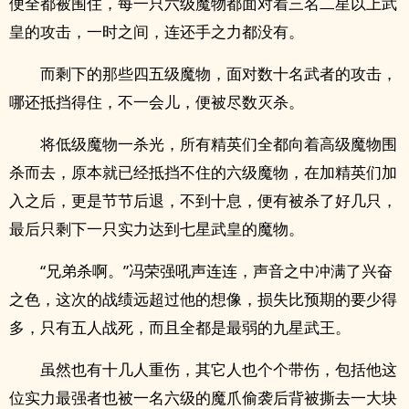
便全都被围住，每一只六级魔物都面对着三名二星以上武
皇的攻击，一时之间，连还手之力都没有。
而剩下的那些四五级魔物，面对数十名武者的攻击，
哪还抵挡得住，不一会儿，便被尽数灭杀。
将低级魔物一杀光，所有精英们全都向着高级魔物围
杀而去，原本就已经抵挡不住的六级魔物，在加精英们加
入之后，更是节节后退，不到十息，便有被杀了好几只，
最后只剩下一只实力达到七星武皇的魔物。
“兄弟杀啊。”冯荣强吼声连连，声音之中冲满了兴奋
之色，这次的战绩远超过他的想像，损失比预期的要少得
多，只有五人战死，而且全都是最弱的九星武王。
虽然也有十几人重伤，其它人也个个带伤，包括他这
位实力最强者也被一名六级的魔爪偷袭后背被撕去一大块