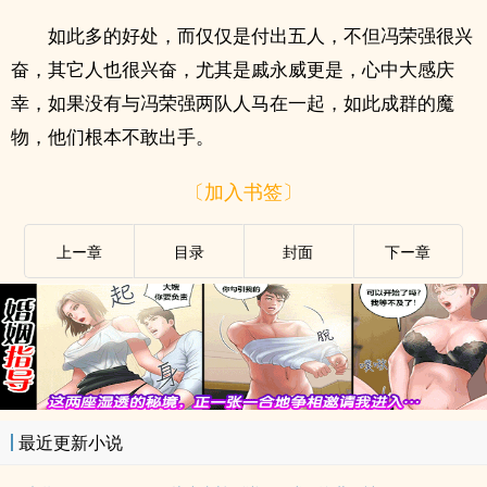
如此多的好处，而仅仅是付出五人，不但冯荣强很兴
奋，其它人也很兴奋，尤其是戚永威更是，心中大感庆
幸，如果没有与冯荣强两队人马在一起，如此成群的魔
物，他们根本不敢出手。
〔加入书签〕
上ー章
目录
封面
下ー章
最近更新小说