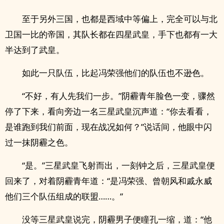
至于另外三国，也都是西域中等偏上，完全可以与北
卫国一比的帝国，其队长都在四星武皇，手下也都有一大
半达到了武皇。
如此一只队伍，比起冯荣强他们的队伍也不逊色。
“不好，有人先我们一步。”阴霾青年脸色一变，骤然
停了下来，看向旁边一名三星武皇沉声道：“你去看看，
是谁跑到我们前面，现在战况如何？”说话间，他眼中闪
过一抹阴霾之色。
“是。”三星武皇飞射而出，一刻钟之后，三星武皇便
回来了，对着阴霾青年道：“是冯荣强、曾朝风和戚永威
他们三个队伍组成的联盟……。”
没等三星武皇说完，阴霾男子便瞳孔一缩，道：“他