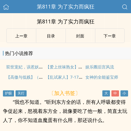
第811章 为了实力而疯狂
第811章 为了实力而疯狂
上ー章
目录
封面
下ー章
热门小说推荐
双世宠妃，误惹妖孽邪王
【爱上丝袜熟女】（一）
娱乐圈后宫风流
【高傲与低贱】（一）（女女虐待）
【乱试家人】7-17（未完，但不再续写了）
女神的全能鉴宝师
〔加入书签〕
“我也不知道。”听到东方全的话，所有人呼吸都变得
争促起来，怒视着东方全，就像要吃了他一般，简直太玩
人了，你不知道血魔蛋有什么用，那还说什么。