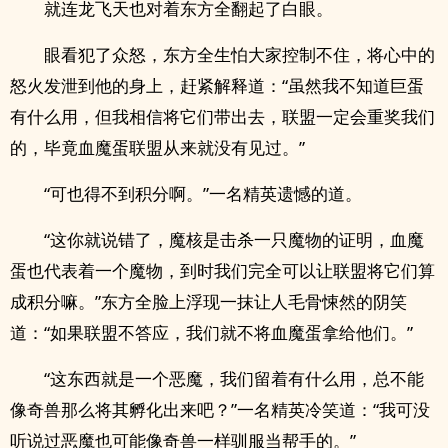
就连龙飞天也对着东方全翻起了白眼。
眼看犯了众怒，东方全生怕大家控制不住，将心中的
怒火发泄到他的身上，赶紧解释道：“虽然我不知道巨蛋
有什么用，但我相信将它们带出去，联盟一定会重奖我们
的，毕竟血魔蛋联盟从来就没有见过。”
“可也得不到积分啊。”一名精英遗憾的道。
“这你就说错了，魔核是击杀一只魔物的证明，血魔
蛋也代表着一个魔物，到时我们完全可以让联盟将它们算
成积分嘛。”东方全脸上浮现一抹让人毛骨悚然的阴笑
道：“如果联盟不答应，我们就不将血魔蛋拿给他们。”
“这东西就是一个恶魔，我们留着有什么用，总不能
像奇兽那么将其孵化出来吧？”一名精英冷笑道：“我可没
听说过恶魔也可能像奇兽一样驯服当帮手的。”