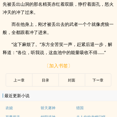
先被丢出山洞的那名精英赤红着双眼，狰狞着面孔，怒火
冲天的冲了过来。
而在他身上，刚才被丢出去的武者一个个就像虎狼一
般，全都跟着冲了进来。
“这下麻烦了。”东方全苦笑一声，赶紧后退一步，解
释道：“各位，听我说，这血池中的能量吸收不得……”
〔加入书签〕
上ー章
目录
封面
下ー章
最近更新小说
农媳
斩天屠神
猎国
夫人你的龙鳞闪瞎眼了
至尊邪天
纯阳武神