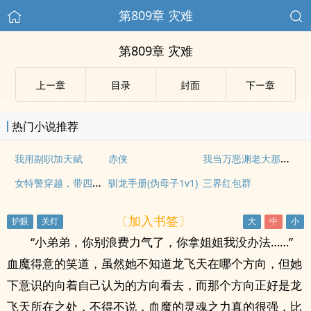
第809章 灾难
第809章 灾难
上ー章
目录
封面
下ー章
热门小说推荐
我当万恶渊老大那些年
我用副职加天赋
赤侠
女特警穿越，带四只萌娃炸翻古代
驯龙手册(伪母子1v1)
三界红包群
〔加入书签〕
“小弟弟，你别浪费力气了，你拿姐姐我没办法……”
血魔得意的笑道，虽然她不知道龙飞天在哪个方向，但她
下意识的向着自己认为的方向看去，而那个方向正好是龙
飞天所在之处，不得不说，血魔的灵魂之力真的很强，比