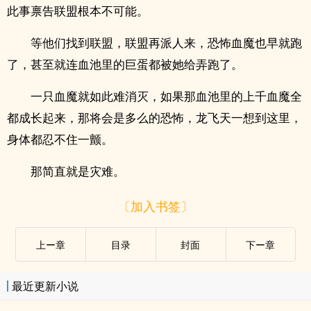
此事禀告联盟根本不可能。
等他们找到联盟，联盟再派人来，恐怖血魔也早就跑
了，甚至就连血池里的巨蛋都被她给弄跑了。
一只血魔就如此难消灭，如果那血池里的上千血魔全
都成长起来，那将会是多么的恐怖，龙飞天一想到这里，
身体都忍不住一颤。
那简直就是灾难。
〔加入书签〕
上ー章
目录
封面
下ー章
最近更新小说