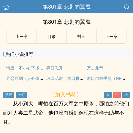
第801章 悲剧的翼魔
第801章 悲剧的翼魔
上ー章
目录
封面
下ー章
热门小说推荐
情蛊一不小心下多了（np）
择日飞升
万古龙帝
异恋原则（人外体型差）
玻璃花房（末日骨科 H）
末日自救手册（NPH）
〔加入书签〕
从小到大，哪怕在百万大军之中厮杀，哪怕之前他们
面对人类二星武帝，他也没有感到像现在这样无助与不
甘。