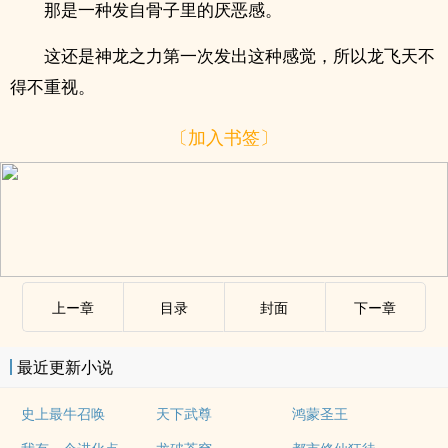
那是一种发自骨子里的厌恶感。
这还是神龙之力第一次发出这种感觉，所以龙飞天不
得不重视。
〔加入书签〕
上ー章
目录
封面
下ー章
最近更新小说
史上最牛召唤
天下武尊
鸿蒙圣王