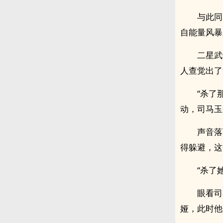
与此同
自能量风暴
二星武
人查觉出了
“杀了
动，司马玉
声音落
得躲避，这
“杀了
眼看司
娅，此时他