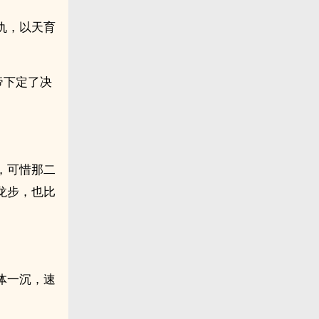
仇，以天育
帝下定了决
。
，可惜那二
龙步，也比
体一沉，速