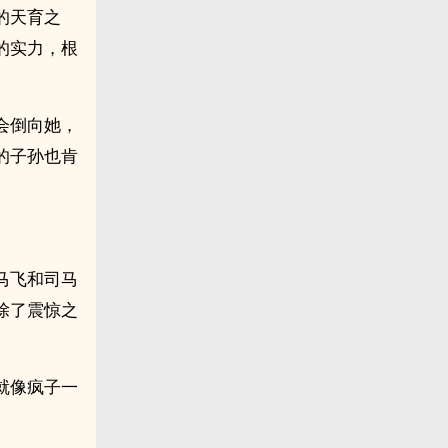
的天育之
的实力，根
会倒向她，
的子孙也肯
。
马飞和司马
除了震惊之
就像疯子一