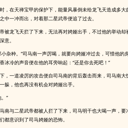
时，在天禅宝甲的保护下，能量风暴倒未给龙飞天造成多大
之中一冲而出，对着那二星武帝便追了过去。
帝被龙飞天拦了下来，无法再对婍娅出手，不过他的举动却
深意。
那小杂种。”司马南一声厉喝，就要向婍娅冲过去，可惜他的
香冰冷的声音便在他的耳旁响起：“还是你去死吧！”
下，一道凌厉的攻击便自司马南的背后轰击而来，司马南大
一躲，他也再没有机会对婍娅出手。
她。”
马南与二星武帝都被人拦了下来，司马明干也大喝一声，要
们都意识到了司马婍娅的恐怖。