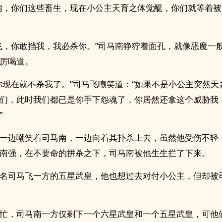
南，你们这些畜生，现在小公主天育之体觉醍，你们就等着
飞，你敢挡我，我必杀你。”司马南狰狞着面孔，就像恶魔一
厉喝道。
你现在就不杀我了。”司马飞嘲笑道：“如果不是小公主突然天
们，此时我们都已是你手下怨魂了，你居然还拿这个威胁我
”
一边嘲笑着司马南，一边向着其扑杀上去，虽然他受伤不轻
南强，在不要命的拼杀之下，司马南被他生生拦了下来。
名司马飞一方的五星武皇，他也想过去对付小公主，但却被
忙，司马南一方仅剩下一个六星武皇和一个五星武皇，可他