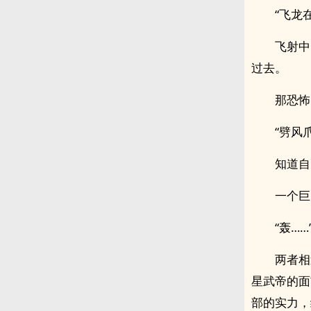
“飞龙
飞射中
过去。
那恐怖
“劈风
知道自
一个巨
“轰……
两者相
星武帝的面
部的实力，