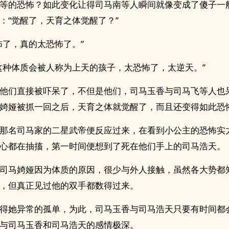
等的恐怖？如此变化让得司马南等人瞬间就像变成了傻子一
：“觉醒了，天育之体觉醒了？”
怖了，真的太恐怖了。”
这种体质会被人称为上天的孩子，太恐怖了，太逆天。”
他们直接被吓呆了，不但是他们，司马玉香与司马飞等人也
婍娅被抓一回之后，天育之体就觉醒了，而且还变得如此恐
那名司马家的二星武帝便反应过来，在看到小公主的恐怖实
心都在抽搐，第一时间便想到了死在他们手上的司马浩天。
司马婍娅因为体质的原因，很少与外人接触，虽然各大势都
，但真正见过他的双手都数得过来。
得她异常的孤单，为此，司马玉香与司马浩天只要有时间都
与司马玉香和司马浩天的感情极深。