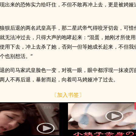
现出来的恐怖实力给吓住，不但不敢再冲上去，更是被婍娅
狼狈后退的两名武皇高手，那二星武帝气得咬牙切齿，可惜
就无法冲过去，只得大声的咆哮起来：“混蛋，她刚才所使
使用下去，冲上去杀了她，否则一但等她成长起来，不但我
个也别想活。”
退的司马家武皇脸色一变，对视一眼，眼中都浮现一抹凌厉
两人不再后退，暴射而起，向着司马婍娅冲了过去。
〔加入书签〕