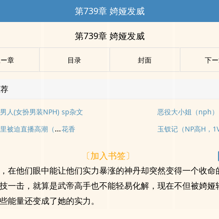
第739章 婍娅发威
第739章 婍娅发威
上ー章
目录
封面
下ー
推荐
男人(女扮男装NPH)
sp杂文
恶役大小姐（nph）
在色情游戏里被迫直播高潮（西幻 人外 nph）
花香
玉钗记（NP高H，1
〔加入书签〕
，在他们眼中能让他们实力暴涨的神丹却突然变得一个收命
技一击，就算是武帝高手也不能轻易化解，现在不但被婍娅
些能量还变成了她的实力。