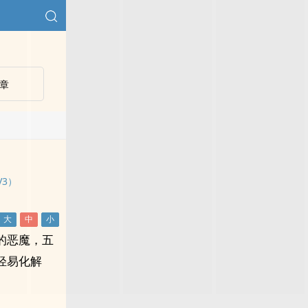
章
V3）
的恶魔，五
轻易化解