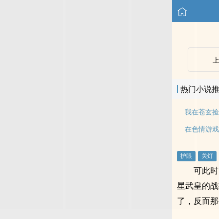
热门小说
我在苍玄捡
可此时
星武皇的战
了，反而那