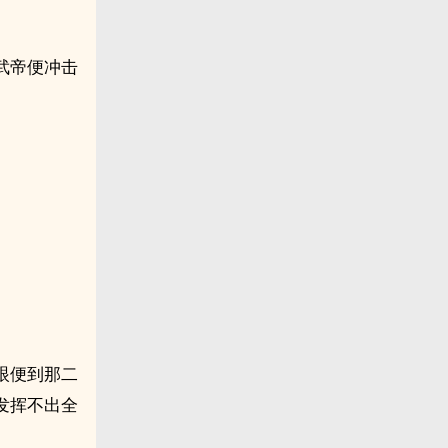
武帝便冲击
。
眼便到那二
发挥不出全
。