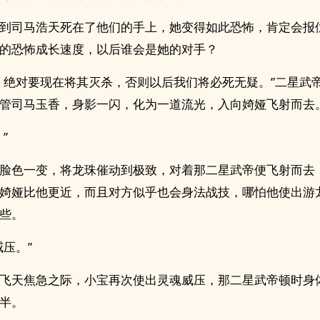
到司马浩天死在了他们的手上，她变得如此恐怖，肯定会报
的恐怖成长速度，以后谁会是她的对手？
，绝对要现在将其灭杀，否则以后我们将必死无疑。”二星武
管司马玉香，身影一闪，化为一道流光，入向婍娅飞射而去
”
脸色一变，将龙珠催动到极致，对着那二星武帝便飞射而去
婍娅比他更近，而且对方似乎也会身法战技，哪怕他使出游
些。
威压。”
飞天焦急之际，小宝再次使出灵魂威压，那二星武帝顿时身
半。