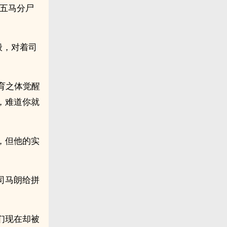
被五马分尸
般，对着司
育之体觉醒
，难道你就
，但他的实
司马朗给拼
们现在却被