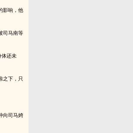
的影响，他
被司马南等
身体还未
惊之下，只
冲向司马婍