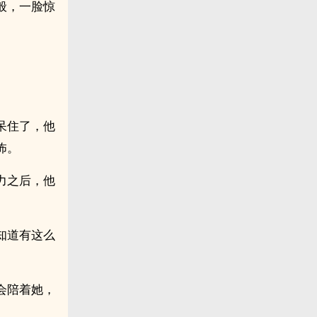
般，一脸惊
呆住了，他
怖。
力之后，他
知道有这么
会陪着她，