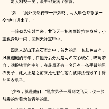
两人相视一笑，眼中都充满了惊喜。
“轰……”洞外突然传来一声轰鸣，两人脸色都微微一
变“他们进来了。”
一阵劲风疾射而来，龙飞天一把将雨旋挡在身后，小
宝也身影一闪，回到天禅宝甲中。
四道人影出现在石室之中，首为的是一名肤色白净，
风度翩翩的青年，在他身后分别是两名衣衫破烂，嘴角带
血，满脸铁青的中年，在最后还有一名只有一条手臂的黑
衣男子，此人正是之前来抢七彩仙莲而被阵法击毁了手臂
的黑衣男子。
“少爷，就是他们。”黑衣男子一看到龙飞天，便一脸
怨毒的对着为首青年的道。