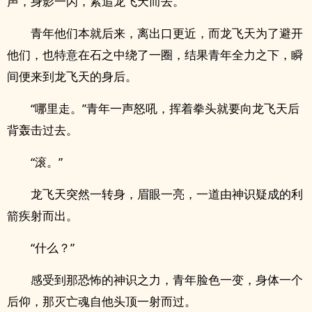
声，身影一闪，紧追龙飞天而去。
青年他们本就后来，离出口更近，而龙飞天为了避开
他们，也特意在石之中绕了一圈，结果青年全力之下，瞬
间便来到龙飞天的身后。
“哪里走。”青年一声怒吼，挥着拳头就要向龙飞天后
背轰击过去。
“滚。”
龙飞天突然一转身，眉眼一亮，一道由神识疑成的利
箭疾射而出。
“什么？”
感受到那恐怖的神识之力，青年脸色一变，身体一个
后仰，那灭亡魂自他头顶一射而过。