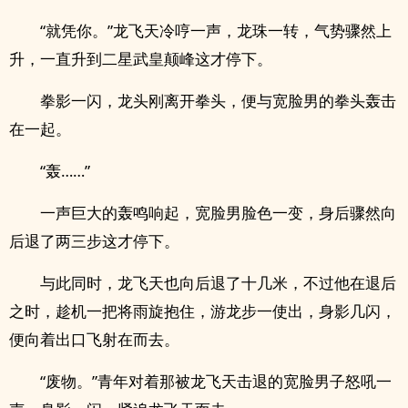
“就凭你。”龙飞天冷哼一声，龙珠一转，气势骤然上
升，一直升到二星武皇颠峰这才停下。
拳影一闪，龙头刚离开拳头，便与宽脸男的拳头轰击
在一起。
“轰……”
一声巨大的轰鸣响起，宽脸男脸色一变，身后骤然向
后退了两三步这才停下。
与此同时，龙飞天也向后退了十几米，不过他在退后
之时，趁机一把将雨旋抱住，游龙步一使出，身影几闪，
便向着出口飞射在而去。
“废物。”青年对着那被龙飞天击退的宽脸男子怒吼一