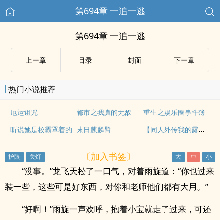
第694章 一追一逃
第694章 一追一逃
上ー章
目录
封面
下ー章
热门小说推荐
厄运诅咒
都市之我真的无敌
重生之娱乐圈事件簿
【同人外传我的露出】（下）
听说她是校霸罩着的
末日麒麟臂
〔加入书签〕
“没事。”龙飞天松了一口气，对着雨旋道：“你也过来
装一些，这些可是好东西，对你和老师他们都有大用。”
“好啊！”雨旋一声欢呼，抱着小宝就走了过来，可还