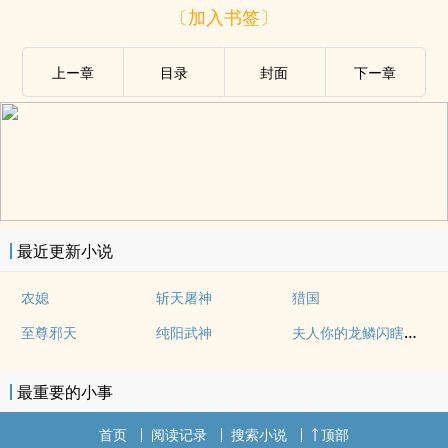
〔加入书签〕
上ー章
目录
封面
下ー章
最近更新小说
农媳
斩天屠神
猎国
夫人你的龙鳞闪瞎眼了
至尊邪天
纯阳武神
最重要的小事
首页
阅读记录
搜索小说
顶部