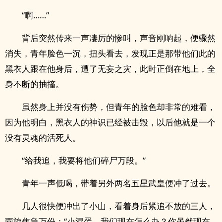
“啊……”
背后突然传来一声凄厉的惨叫，声音刚响起，便骤然
消失，青年脸色一沉，扭头看去，发现正是那带他们此的
黑衣人跟在他身后，遭了无妄之灾，此时正倒在地上，全
身不断的抽搐。
虽然身上并没有伤势，但青年的脸色却非常的难看，
因为他明白，黑衣人的神识已经被击毁，以后他就是一个
没有灵魂的活死人。
“给我追，我要将他们碎尸万段。”
青年一声低喝，带着另外两名五星武皇便冲了过去。
几人很快便冲出了小山，看着身后紧追不放的三人，
雨旋焦急万份：“小混蛋，我们现在怎么办？你虽然现在