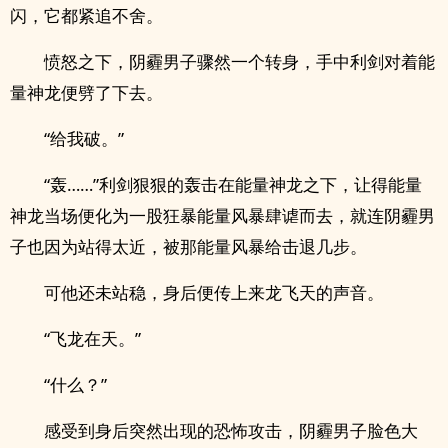
闪，它都紧追不舍。
愤怒之下，阴霾男子骤然一个转身，手中利剑对着能
量神龙便劈了下去。
“给我破。”
“轰……”利剑狠狠的轰击在能量神龙之下，让得能量
神龙当场便化为一股狂暴能量风暴肆谑而去，就连阴霾男
子也因为站得太近，被那能量风暴给击退几步。
可他还未站稳，身后便传上来龙飞天的声音。
“飞龙在天。”
“什么？”
感受到身后突然出现的恐怖攻击，阴霾男子脸色大