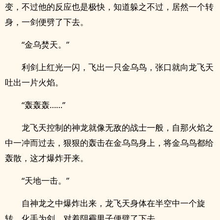
变，不过他的反应也是极快，知道躲之不过，居然一个转
身，一剑便劈了下去。
“金乌焚天。”
利剑上红光一闪，飞出一只金乌鸟，张口就向龙飞天
吐出一片火焰。
“轰轰轰……”
龙飞天控制的神龙就像无敌的战士一般，自那火焰之
中一冲而过去，狠狠的轰击在金乌鸟身上，将金乌鸟都给
轰散，这才爆炸开来。
“天地一击。”
自神龙之中爆炸出来，龙飞天身体在半空中一个旋
转，化手为剑，对着阴霾男子便劈了下去。