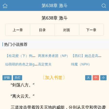
第638章 激斗
第638章 激斗
上ー章
目录
封面
下ー章
热门小说推荐
【桂花蜜（下）狗尾續貂】
【西幻】她总是高高在上 NP
两厘米勇者团（NP）
仙萌萌的色色之旅gl（扶她）后宫
高定赘夫
缉魔（NPH）
〔加入书签〕
“剑荡八方。”
“离火云天。”
三道攻击带着毁天灭地的威能，分别从天空和旁边袭