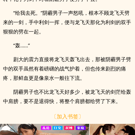
“给我去死。”阴霾男子一声怒吼，根本不顾龙飞天劈
来的一剑，手中利剑一挥，便与龙飞天那化为利剑的双手
狠狠的劈在一起。
“轰……”
剧大的震力直接将龙飞天轰飞出去，那被阴霾男子劈
中的双手虽然有着磅礴的战气护着，但也传来剧烈的痛
疼，那鲜血更是像泉水一般往下流。
阴霾男子也不比龙飞天好多少，被龙飞天的剑茫给轰
中肩膀，要不是退得快，将整个肩膀都给劈了下来。
〔加入书签〕