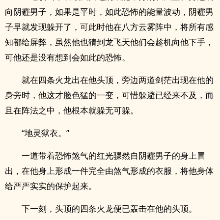
向阴霾男子，如果是平时，如此恐怖的能量波动，阴霾男
子早就发现躲开了，可此时他在八方云雾阵中，将所有感
知都给屏弊，虽然他也猜到龙飞天他们会趁机向他下手，
可他还是没有想到会如此的恐怖。
就在四条火龙出在他头顶，旁边两道剑茫出现在他的
身旁时，他这才脸色猛的一变，可惜躲避已经来不及，而
且在阵法之中，他根本就躲无可躲。
“地灵狱衣。”
一道带着恐怖煞气的红光骤然自阴霾男子的身上冒
出，在他身上形成一件完全由煞气形成的衣服，将他身体
给严严实实的保护起来。
下一刻，头顶的四条火龙便已轰击在他的头顶。