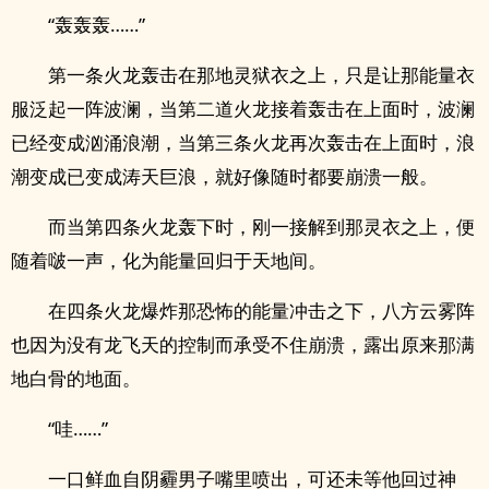
“轰轰轰……”
第一条火龙轰击在那地灵狱衣之上，只是让那能量衣
服泛起一阵波澜，当第二道火龙接着轰击在上面时，波澜
已经变成汹涌浪潮，当第三条火龙再次轰击在上面时，浪
潮变成已变成涛天巨浪，就好像随时都要崩溃一般。
而当第四条火龙轰下时，刚一接解到那灵衣之上，便
随着啵一声，化为能量回归于天地间。
在四条火龙爆炸那恐怖的能量冲击之下，八方云雾阵
也因为没有龙飞天的控制而承受不住崩溃，露出原来那满
地白骨的地面。
“哇……”
一口鲜血自阴霾男子嘴里喷出，可还未等他回过神