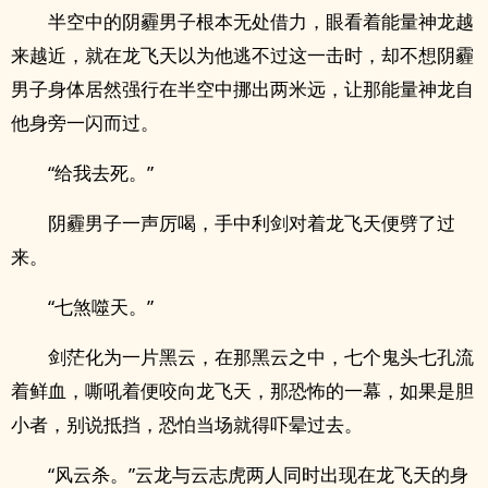
半空中的阴霾男子根本无处借力，眼看着能量神龙越
来越近，就在龙飞天以为他逃不过这一击时，却不想阴霾
男子身体居然强行在半空中挪出两米远，让那能量神龙自
他身旁一闪而过。
“给我去死。”
阴霾男子一声厉喝，手中利剑对着龙飞天便劈了过
来。
“七煞噬天。”
剑茫化为一片黑云，在那黑云之中，七个鬼头七孔流
着鲜血，嘶吼着便咬向龙飞天，那恐怖的一幕，如果是胆
小者，别说抵挡，恐怕当场就得吓晕过去。
“风云杀。”云龙与云志虎两人同时出现在龙飞天的身