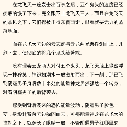
在龙飞天一连轰击出百掌之后，五个鬼头的速度已经
彻底的慢了下来，完全跟不上龙飞天三人，而且在龙飞天
的掌风之下，它们都被击得东倒西歪，眼看就要无力的坠
落地面。
而在龙飞天旁边的云志虎与云龙两兄弟挥剑而上，几
剑下去，便彻底的将几个鬼头给劈散。
没有理会云龙两人对付五个鬼头，龙飞天脸上骤然浮
现一抹狞笑，神识如潮水一般激射而出，下一刻，那已飞
到阴霾男子身后数十米处的能量神龙居然骤然一个转身，
对着阴霾男子的后背袭去。
感受到背后袭来的恐怖能量波动，阴霾男子脸色一
变，身影赶紧向旁边躲闪而去，可那能量神龙在龙飞天的
控制之下，就像长了眼睛一般，不管阴霾男子往哪里躲