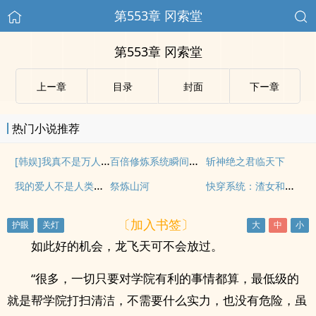
第553章 冈索堂
第553章 冈索堂
上ー章
目录
封面
下ー章
热门小说推荐
[韩娱]我真不是万人迷[娱乐圈]
百倍修炼系统瞬间升级999
斩神绝之君临天下
我的爱人不是人类（人外H）
快穿系统：渣女和反派才是绝配
祭炼山河
〔加入书签〕
如此好的机会，龙飞天可不会放过。
“很多，一切只要对学院有利的事情都算，最低级的
就是帮学院打扫清洁，不需要什么实力，也没有危险，虽