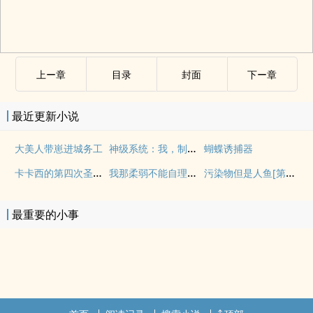
上ー章
目录
封面
下ー章
最近更新小说
神级系统：我，制霸诸天
大美人带崽进城务工
蝴蝶诱捕器
卡卡西的第四次圣杯战争
我那柔弱不能自理的龙族夫君
污染物但是人鱼[第四天灾]
最重要的小事