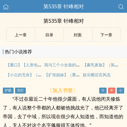
第535章 针峰相对
第535章 针峰相对
上ー章
目录
封面
下ー章
热门小说推荐
【重口】【人形包裹 】 3
我与三个小女孩的故事
【豪乳家族】（第四十~ 四十一）
【小云的无奈】（暴露老婆小云）[一]--暴露的开始
【扩张姐妹】（重口文不喜勿入）
娱乐圈后宫风流
〔加入书签〕
“不过在最近二十年他很少露面，有人说他闭关修炼
了，有人说整个帝都的人都被他挑战光了，他已经离开了
帝国，去了中域，所以现在很少有人知道他，而知道他的
人，无人不对这个名字佩服得五体投地。”