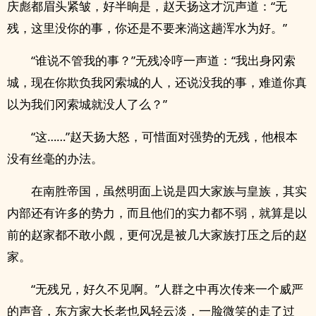
庆彪都眉头紧皱，好半晌是，赵天扬这才沉声道：“无
残，这里没你的事，你还是不要来淌这趟浑水为好。”
“谁说不管我的事？”无残冷哼一声道：“我出身冈索
城，现在你欺负我冈索城的人，还说没我的事，难道你真
以为我们冈索城就没人了么？”
“这……”赵天扬大怒，可惜面对强势的无残，他根本
没有丝毫的办法。
在南胜帝国，虽然明面上说是四大家族与皇族，其实
内部还有许多的势力，而且他们的实力都不弱，就算是以
前的赵家都不敢小覤，更何况是被几大家族打压之后的赵
家。
“无残兄，好久不见啊。”人群之中再次传来一个威严
的声音，东方家大长老也风轻云淡，一脸微笑的走了过