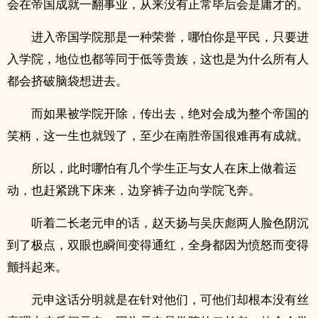
会在帝国成就一翻事业，从来没有正常毕后会是庸才的。
进入帝国学院那是一种荣誉，哪怕你是平民，只要进
入学院，地位也都等同于低等贵族，这也是为什么所有人
都会挤破脑袋想进去。
而如果被学院开除，传出去，绝对会成为整个帝国的
笑柄，这一生也就毁了，至少在南胜帝国很难再有成就。
所以，此时哪怕有几个学生正与女人在床上做着运
动，也赶紧跳下床来，边穿裤子边向学院飞奔。
听着二长老元申的话，赵天扬与吴庆彪两人脸色阴沉
到了极点，双眼也瞬间变得通红，全身都因为愤怒而变得
颤抖起来。
元申这话分明就是在针对他们，可他们却根本没有丝