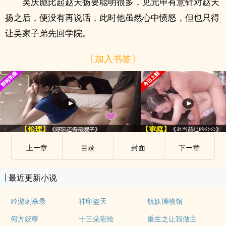
吴庆彪比起赵天扬要聪明很多，见元申有意针对赵天
扬之后，便没有再说话，此时他虽然心中愤怒，但也只得
让吴家子弟先回学院。
〔加入书签〕
上ー章
目录
封面
下ー章
最近更新小说
吟游刺杀录
神印盗天
镇妖博物馆
何方妖孽
十三朵彩绘
重生之让我做主