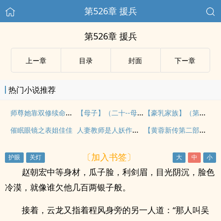
第526章 援兵
第526章 援兵
上ー章
目录
封面
下ー章
热门小说推荐
师尊她靠双修续命（含futa）
【母子】（二十--母亲6）
【豪乳家族】（第四十~ 四十一）
人妻教师是人妖作者雅琪
【黄蓉新传第二部之后宫襄阳】第二章 无色
催眠眼镜之表姐佳佳
〔加入书签〕
赵朝宏中等身材，瓜子脸，利剑眉，目光阴沉，脸色
冷漠，就像谁欠他几百两银子般。
接着，云龙又指着程风身旁的另一人道：“那人叫吴