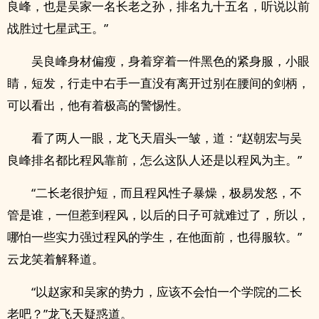
良峰，也是吴家一名长老之孙，排名九十五名，听说以前
战胜过七星武王。”
吴良峰身材偏瘦，身着穿着一件黑色的紧身服，小眼
睛，短发，行走中右手一直没有离开过别在腰间的剑柄，
可以看出，他有着极高的警惕性。
看了两人一眼，龙飞天眉头一皱，道：“赵朝宏与吴
良峰排名都比程风靠前，怎么这队人还是以程风为主。”
“二长老很护短，而且程风性子暴燥，极易发怒，不
管是谁，一但惹到程风，以后的日子可就难过了，所以，
哪怕一些实力强过程风的学生，在他面前，也得服软。”
云龙笑着解释道。
“以赵家和吴家的势力，应该不会怕一个学院的二长
老吧？”龙飞天疑惑道。