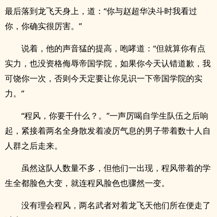
最后落到龙飞天身上，道：“你与赵超华决斗时我看过
你，你确实很厉害。”
说着，他的声音猛的提高，咆哮道：“但就算你有点
实力，也没资格侮辱帝国学院，如果你今天认错道歉，我
可饶你一次，否则今天定要让你见识一下帝国学院的实
力。”
“程风，你要干什么？。”一声厉喝自学生队伍之后响
起，紧接着两名全身散发着凌厉气息的男子带着数十人自
人群之后走来。
虽然这队人数量不多，但他们一出现，程风带着的学
生全都脸色大变，就连程风脸色也骤然一变。
没有理会程风，两名武者对着龙飞天他们所在便走了