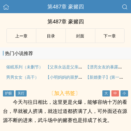
第487章 豪赌四
第487章 豪赌四
上ー章
目录
封面
下ー章
热门小说推荐
【父亲永远是父亲】（狗尾续貂六）
【漂亮女友的暴露经历】（16）出发——公车暴露
催眠系列（未删节）
【小明妈妈的噩梦（沦为儿子生日礼物的美肉熟妇！）】（1 - 4全
【新婚妻子】(第一部 新婚妻子与菜老板)(二菜摊下的淫乱)
男男女女（高干）
〔加入书签〕
今天与往日相比，这里更是火爆，能够容纳十万的看
台，早就被人挤满，就连过道都挤满了人，可外面还在源
源不断的进来，武斗场中的赌赛也是排成了长龙。