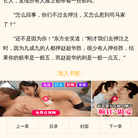
它人，发现所有人脸上都带着一丝郁闷。
“怎么回事，你们不过去押注，又怎么惹到司马家
了？”
“还不是因为你！”东方全笑道：“刚才我们去押注之
时，因为九成九的人都押赵超华胜，很少有人押你胜，结
果你的赔率是一赔五，而赵超华的则是一赔一点五。”
〔加入书签〕
上ー章
目录
封面
下ー章