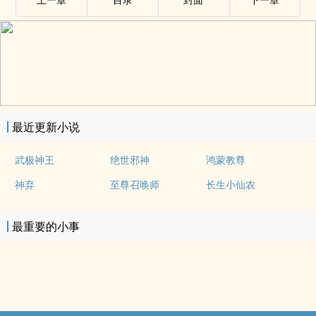
最近更新小说
武极神王
绝世邪神
鸿蒙教尊
神弃
至尊召唤师
长生小仙农
最重要的小事