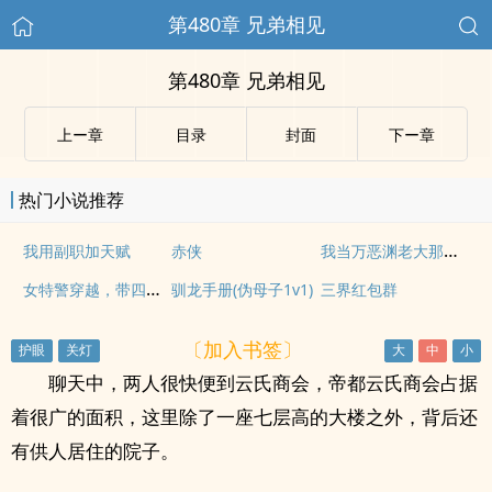
第480章 兄弟相见
第480章 兄弟相见
上ー章
目录
封面
下ー章
热门小说推荐
我当万恶渊老大那些年
我用副职加天赋
赤侠
女特警穿越，带四只萌娃炸翻古代
驯龙手册(伪母子1v1)
三界红包群
〔加入书签〕
聊天中，两人很快便到云氏商会，帝都云氏商会占据
着很广的面积，这里除了一座七层高的大楼之外，背后还
有供人居住的院子。