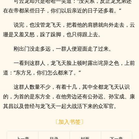
可云龙却只是哈哈一笑道：“没关系，反正龙兄弟还
在在帝都呆些日子，你们以后亲近的日子还多着。”
说完，也没管龙飞天，把着他的肩膀就向外走去，云
珊是又羞又怒，跺了跺脚，也只得跟上去。
刚出门没走多远，一群人便迎面走了过来。
一看到这群人，龙飞天脸上顿时露出诧异之色，上前
道：“东方兄，你们怎么都来了。”
这群人数量不少，有着十几，其中全都龙飞天认识
的，为首的是东方全，在他旁边还有公孙迟、孙宝成、康
其昌以及曾经与龙飞天一起大战活下来的众军官。
〔加入书签〕
上ー章
目录
封面
下ー章