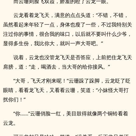
而云珊则脸飞双霞，娇羞的瞪了云龙一眼。
云龙看着龙飞天，满意的点点头道：“不错，不错，
虽然看起来年轻了一点，身体也瘦了一些，不过我特别关
注过你的事情，很合我的味口，以后就不要叫什么少爷，
显得多生份，我比你大，就叫一声大哥吧。”
说着，云龙也没管龙飞天是否答应，上前把住龙飞天
肩膀，道：“走，喝酒去，当大哥的给你接风。”
“大哥，飞天才刚来呢！”云珊跺了跺脚，云龙眨了眨
眼睛，看看龙飞天，又看看云珊，笑道：“小妹怪大哥打
扰你们！”
“你……”云珊俏脸一红，美目鼓得就像两个铜铃看着
云龙。