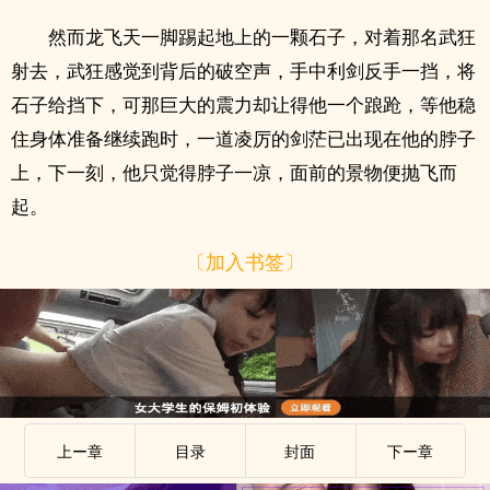
然而龙飞天一脚踢起地上的一颗石子，对着那名武狂
射去，武狂感觉到背后的破空声，手中利剑反手一挡，将
石子给挡下，可那巨大的震力却让得他一个踉跄，等他稳
住身体准备继续跑时，一道凌厉的剑茫已出现在他的脖子
上，下一刻，他只觉得脖子一凉，面前的景物便抛飞而
起。
〔加入书签〕
上ー章
目录
封面
下ー章