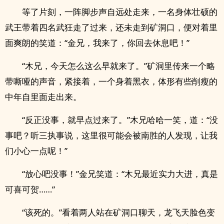
等了片刻，一阵脚步声自远处走来，一名身体壮硕的
武王带着四名武狂走了过来，还未走到矿洞口，便对着里
面爽朗的笑道：“金兄，我来了，你回去休息吧！”
“木兄，今天怎么这么早就来了。”矿洞里传来一个略
带嘶哑的声音，紧接着，一个身着黑衣，体形有些削瘦的
中年自里面走出来。
“反正没事，就早点过来了。”木兄哈哈一笑，道：“没
事吧？听三执事说，这里很可能会被南胜的人发现，让我
们小心一点呢！”
“放心吧没事！”金兄笑道：“木兄最近实力大进，真是
可喜可贺……”
“该死的。”看着两人站在矿洞口聊天，龙飞天脸色变