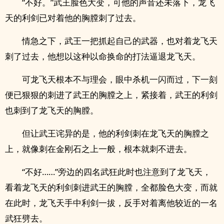
“不好。”武王脸色大变，可他的声音还未落下，龙飞
天的利剑已对着他的胸膛刺了过去。
情急之下，武王一把抓起自己的武器，也对着龙飞天
刺了过去，他想以这种以命换命的打法逼退龙飞天。
可龙飞天根本不与理会，眼中杀机一闪而过，下一刻
便已狠狠的刺进了武王的胸膛之上，紧接着，武王的利剑
也刺到了龙飞天的胸膛。
但让武王诧异的是，他的利剑刺在龙飞天的胸膛之
上，就像刺在金刚石之上一般，根本就刺不进去。
“不好……”旁边的四名武狂此时也注意到了龙飞天，
看着龙飞天的利剑刺进武王的胸膛，全都脸色大变，而就
在此时，龙飞天手中利剑一拔，反手对着离他较近的一名
武狂劈去。