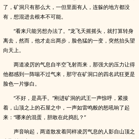
了，矿洞只有那么大，一但里面有人，连躲的地方都没
有，想混进去根本不可能。
“看来只能另想办法了。”龙飞天摇摇头，就打算转身
离去，然而，他才走出两步，脸色猛的一变，突然抬头望
向天上。
两道凌厉的气息自半空飞射而来，那强大的压力让得
他都感到一阵喘不过气来，那守在矿洞口的四名武狂更是
脸色一片惨白。
“不好，是高手。”刚进矿洞的武王一声惊呼，紧接
着，山顶之上的石屋之中，一声如雷鸣般的怒吼响了起
来：“哪来的混蛋，胆敢在此捣乱？”
声音响起，两道散发着同样凌厉气息的人影自山顶之