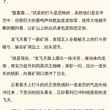
了。
“轰轰轰……”武皇的打斗是恐怖的，虽然他们是在半
空中，但那巨大的轰鸣声却犹如道道惊雷，使得大地都不
断的颤抖着，让矿山上的众武者也是惊恐交加。
龙飞天看了一眼矿洞，发现五人全都被天上的打斗所
吸引，躲在矿洞边上，抬头望天。
“就是现在。”龙飞天脸上露出一抹冷笑，催动体内龙
珠，将实力提升到四星武王颠峰，身影一闪，拉出一道长
长的残影，向着矿洞口便冲了过去。
正看着天上打斗的武王突然感到一道凌厉的气息向他
冲过来，下意识的扭头看去，正好看到已冲到他面前的龙
飞天。