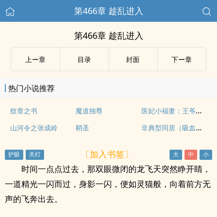
第466章 趁乱进入
第466章 趁乱进入
上ー章
目录
封面
下ー章
热门小说推荐
医妃小福妻：王爷快来吃药了
纹章之书
魔道独尊
非典型同居（吸血鬼h）
山河令之张成岭
鞘圣
〔加入书签〕
时间一点点过去，那双眼微闭的龙飞天突然睁开睛，
一道精光一闪而过，身影一闪，便如灵猫般，向着前方无
声的飞奔出去。