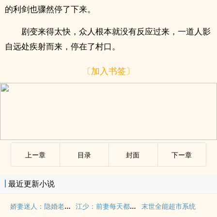
的利剑也骤然停了下来。
剧变来得太快，众人根本就没有反应过来，一道人影
自远处疾射而来，停在了村口。
〔加入书签〕
上ー章
目录
封面
下ー章
最近更新小说
娇妻迷人：隐婚老公晚上好
江少：前妻每天都想坑死我
末世全能超市系统