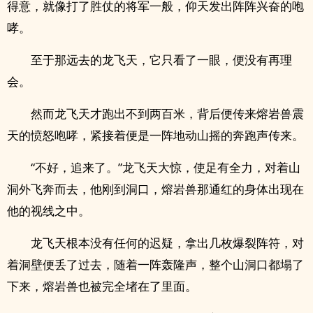
得意，就像打了胜仗的将军一般，仰天发出阵阵兴奋的咆
哮。
至于那远去的龙飞天，它只看了一眼，便没有再理
会。
然而龙飞天才跑出不到两百米，背后便传来熔岩兽震
天的愤怒咆哮，紧接着便是一阵地动山摇的奔跑声传来。
“不好，追来了。”龙飞天大惊，使足有全力，对着山
洞外飞奔而去，他刚到洞口，熔岩兽那通红的身体出现在
他的视线之中。
龙飞天根本没有任何的迟疑，拿出几枚爆裂阵符，对
着洞壁便丢了过去，随着一阵轰隆声，整个山洞口都塌了
下来，熔岩兽也被完全堵在了里面。