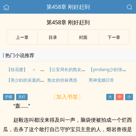
第458章 刚好赶到
第458章 刚好赶到
上ー章
目录
封面
下ー章
热门小说推荐
【桂花蜜】 ＜ 全集第一部完整版 ＞
【公安局长的熟女情缘】第六章、地下室偷情 ：抠着情姐姐的屁眼
【yindang少妇张敏】之《公关少妇》下
【美少妇的哀羞的同人】（19 欣恬部分）
熟女的丝袜诱惑
男神宠婚日常
〔加入书签〕
“轰……”
赵毅连叫都没来得及叫一声，脑袋便被拍成一个烂西
瓜，击杀了这个敢打自己守护宝贝主意的人，熔岩兽很是