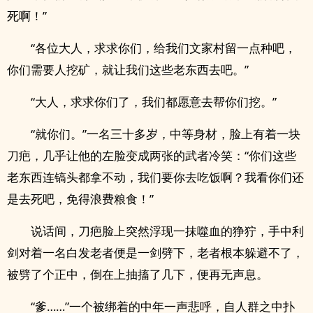
死啊！”
“各位大人，求求你们，给我们文家村留一点种吧，
你们需要人挖矿，就让我们这些老东西去吧。”
“大人，求求你们了，我们都愿意去帮你们挖。”
“就你们。”一名三十多岁，中等身材，脸上有着一块
刀疤，几乎让他的左脸变成两张的武者冷笑：“你们这些
老东西连镐头都拿不动，我们要你去吃饭啊？我看你们还
是去死吧，免得浪费粮食！”
说话间，刀疤脸上突然浮现一抹噬血的狰狞，手中利
剑对着一名白发老者便是一剑劈下，老者根本躲避不了，
被劈了个正中，倒在上抽搐了几下，便再无声息。
“爹……”一个被绑着的中年一声悲呼，自人群之中扑