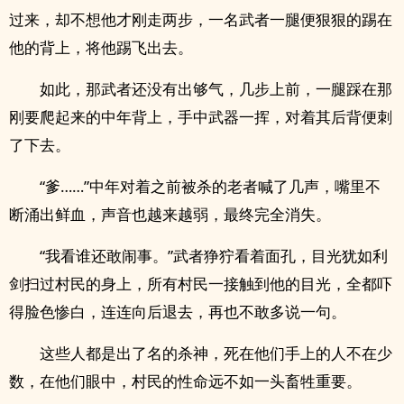
过来，却不想他才刚走两步，一名武者一腿便狠狠的踢在
他的背上，将他踢飞出去。
如此，那武者还没有出够气，几步上前，一腿踩在那
刚要爬起来的中年背上，手中武器一挥，对着其后背便刺
了下去。
“爹……”中年对着之前被杀的老者喊了几声，嘴里不
断涌出鲜血，声音也越来越弱，最终完全消失。
“我看谁还敢闹事。”武者狰狞看着面孔，目光犹如利
剑扫过村民的身上，所有村民一接触到他的目光，全都吓
得脸色惨白，连连向后退去，再也不敢多说一句。
这些人都是出了名的杀神，死在他们手上的人不在少
数，在他们眼中，村民的性命远不如一头畜牲重要。