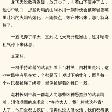
龙飞天没敢再迟疑，放开步子，向着山下便冲了去，
他心中明白，那些坍塌的山洞不用一刻钟便会被熔岩兽嘴
里吐出的火焰给熔化，不跑快点，等它冲出来，那可就麻
烦了。
一直飞奔了半天，直到龙飞天离开魔猴山，这才喘着
粗气停下来休息。
文家村。
一群手持武器的武者押着上百村民，自村里走出，这
些村民中有男在女，全都是五十岁以下的壮年，而且每一
个村民都被绳子绑着，就像被绑着的牲口一般。
老村长则带着一群老人向那些凶神恶煞般的武者跪
着，泪流满面的哀求道：“各位大人，我们村就这些青年
人了，他们全都去挖矿，便再也没人做农活，我们都得饿