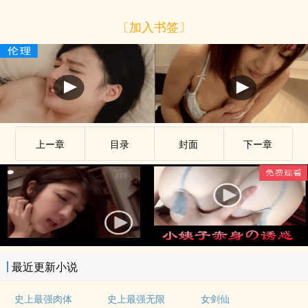
〔加入书签〕
上ー章
目录
封面
下ー章
最近更新小说
史上最强肉体
史上最强无限
女剑仙