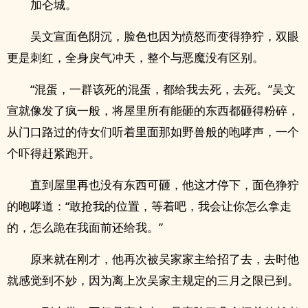
加仑城。
吴文宣面色阴沉，脸色也因为愤怒而变得狰狞，双眼
更是刺红，全身戾气冲天，整个与恶魔没有区别。
“混蛋，一群该死的混蛋，都给我去死，去死。”吴文
宣就像发了疯一般，将屋里所有能砸的东西都砸得粉碎，
从门口路过的侍女们听着里面那如野兽般的咆哮声，一个
个吓得赶紧跑开。
直到屋里再也没有东西可砸，他这才停下，面色狰狞
的咆哮道：“敢抢我的位置，等着吧，我会让你怎么拿走
的，怎么跪在我面前还给我。”
原来就在刚才，他再次被吴家家主给招了去，去时他
就感觉到不妙，因为离上次吴家主规定的三月之限已到。