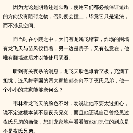
因为无论是阴遁还是阳遁，使用它们都必须保证遁出
的方向没有阻碍之物，否则便会撞上，毕竟它只是遁法，
而不涉及空间。
而当时在小院之中，大门有龙鸿飞堵着，炸塌的围墙
有龙飞天与苗凤仪挡着，另一边是房子，又有包意在，他
唯有翻墙这后才以能使用阴遁。
听到有关夜杀的消息，龙飞天脸色难看至极，充满了
担忧，连凤舞帝国的四大家族都奈何不了夜氏兄弟，他一
个小小的龙家能够奈何么？
韦林看龙飞天的脸色不对，劝说让他不要太过担心，
说不定这根本就不是夜氏兄弟，而且他还说自己曾经见过
夜氏兄弟的画像，想到龙家地牢看看被他们抓住的到底是
不是夜氏兄弟。