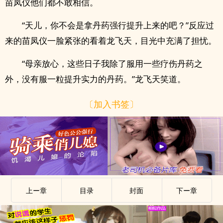
苗凤仪他们都不敢相信。
“天儿，你不会是拿丹药强行提升上来的吧？”反应过
来的苗凤仪一脸紧张的看着龙飞天，目光中充满了担忧。
“母亲放心，这些日子我除了服用一些疗伤丹药之
外，没有服一粒提升实力的丹药。”龙飞天笑道。
〔加入书签〕
上ー章
目录
封面
下ー章