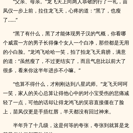
“父亲、母亲。”龙飞天上向两人恭敬的行了一礼，苗
凤仪一步上前，拉住龙飞天，心疼的道：“黑了，也瘦
了……”
“黑了有什么，黑了才能体现男子汉的气概，你看哪
个威震一方的男子长得像个女人一个白净，那些都是无用
的小白脸。”龙鸿飞哈哈一笑，拍了拍龙飞天肩膀，满意
的道：“虽然瘦了，不过更结实了，而且气息比以前大了
很多，看来你这半年进步不小嘛。”
“也算不得什么，才刚刚达到八星武师。”龙飞天呵呵
一笑，家人的关心总算让得他心中的对小宝受伤的悲痛减
轻了一点，可他的话却让得龙鸿飞的笑容直接僵在了脸
上，苗凤仪更是手捂红唇，半天都没有回过神来。
半年升了十几级，这是何等的夸张，夸张到就算是龙