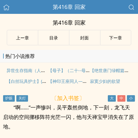
第416章 回家
第416章 回家
上ー章
目录
封面
下ー章
热门小说推荐
异世生存指南（人外）
【母子】（二十--母亲6）
【绝世唐门绿帽篇之明都大赛】（一）
【白丝玩具护士】(1-4)(全)
【神印王座同人——采儿的悲哀】
寂寞少妇的欲望
〔加入书签〕
“啊……”一声惨叫，吴平轰然倒地，下一刻，龙飞天
启动的空间挪移阵符光茫一闪，他与天禅宝甲消失在了原
地。