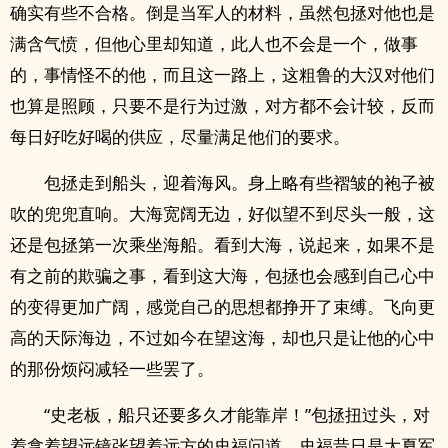
确实有些不合格。倒是当军人的材料，虽然包拯对他也是
满含气愤，但他心里却知道，此人也不会是一个，做事
的，事情怪不的他，而且这一路上，这粗鲁的大汉对他们
也算是照顾，只要不是行为过激，对方都不会计较，反而
每日好吃好喝的供应，尽量满足他们的要求。
包拯走到船头，迎着海风。身上略有些褶皱的袍子被
吹的兜兜直响。大海宽阔无边，好似望不到尽头一般，这
还是包拯第一次乘坐海船。看到大海，说起来，如果不是
有之前的欺骗之事，看到这大海，包拯也会感到自己心中
的变得更加广阔，感觉自己的思想都挣开了束缚。飞向更
高的天际海边，不过如今在望这海，却也只是让他的心中
的那份烦闷减轻一些罢了。
“史老板，船只还要多久才能靠岸！”包拯扭过头，对
着拿着望远镜张望着远方的史福问道。史福昔日是大夏军