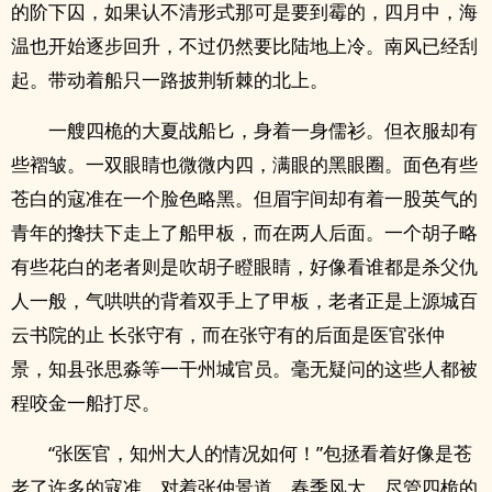
的阶下囚，如果认不清形式那可是要到霉的，四月中，海
温也开始逐步回升，不过仍然要比陆地上冷。南风已经刮
起。带动着船只一路披荆斩棘的北上。
一艘四桅的大夏战船匕，身着一身儒衫。但衣服却有
些褶皱。一双眼睛也微微内四，满眼的黑眼圈。面色有些
苍白的寇准在一个脸色略黑。但眉宇间却有着一股英气的
青年的搀扶下走上了船甲板，而在两人后面。一个胡子略
有些花白的老者则是吹胡子瞪眼睛，好像看谁都是杀父仇
人一般，气哄哄的背着双手上了甲板，老者正是上源城百
云书院的止 长张守有，而在张守有的后面是医官张仲
景，知县张思淼等一干州城官员。毫无疑问的这些人都被
程咬金一船打尽。
“张医官，知州大人的情况如何！”包拯看着好像是苍
老了许多的寇准，对着张仲景道，春季风大，尽管四桅的