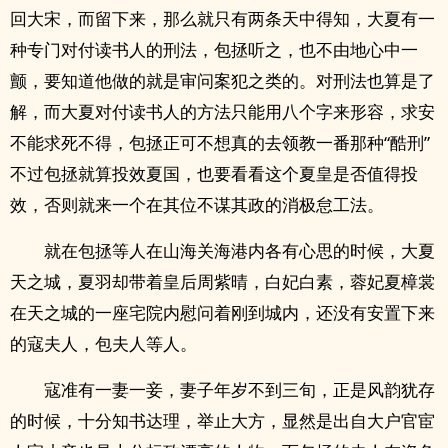
回大宋，而留下来，那么就只有两条天中得知，大夏有一
种专门对付读书人的刑法，包拯听之，也不由地心中一
颤，要知道他做的就是审问案犯之类的。对刑法也算是了
解，而大夏对付读书人的方法只能用八个字来形容，求安
不能求死不得，包拯正可不想真的去领教一番那种“酷刑”
不过包拯就算投效夏国，也要看看这个夏皇是否值得投
效，否则就来一个在其位不谋其政的消极怠工法。
就在包拯等人在山海关海港内各有心思的时候，大夏
天之城，夏羽却带着皇后周紫晴，白妃白素，蓉妃夏樟裳
在天之城的一座宅院内慰问着刚到城内，还没有安置下来
的寇夫人，包夫人等人。
寇准有一妻一妾，妻子年岁不到三旬，正是风韵犹存
的时候，十分知书达理，举止大方，显然是出自大户官宦