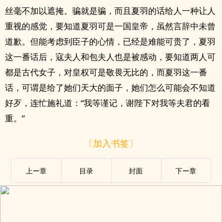
丝毫不加以遮掩。骗就是骗，而且夏羽的话给人一种让人
重视的感觉，要知道夏羽可是一国皇帝，虽然言辞中未曾
道歉。但能考虑到臣子的心情，已经是难能可贵了，夏羽
这一番话后，寇夫人和包夫人也是被感动，要知道两人可
都是古代女子，对皇权可是敬畏无比的，而夏羽这一番
话，可谓是给了她们天大的面子，她们怎么可能会不知道
好歹，连忙施礼道：“我等谨记，谢陛下对我等夫君的看
重。”
〔加入书签〕
上ー章
目录
封面
下ー章