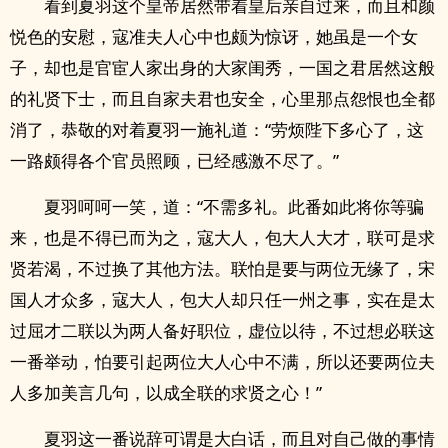
看到夏羽这个皇帝居然带着皇后亲自过来，而且和颜
悦色的安慰，寇准夫人心中也颇为惊讶，她虽是一个女
子，却也是官宦人家出身的大家闺秀，一国之君居然这般
的礼贤下士，而且自家夫君也安全，心里那点怨恨也全都
消了，恭敬的对着夏羽一施礼道：“劳烦陛下多心了，这
一路颇得各个官员照顾，已经感激不尽了。”
夏羽呵呵一笑，道：“不需多礼。此番如此将你等骗
来，也是不得已而为之，寇大人，包大人大才，联可是求
贤若渴，不过换了其他方法。联怕是要与两位无缘了，宋
国人才众多，寇大人，包大人却只任一州之事，实在是太
过屈才二联以为两人备好职位，虚位以待，不过想必联这
一番举动，怕要引起两位大人心中不满，所以还要两位夫
人多加美言几句，以成全联的求贤之心！”
夏羽这一番说辞可谓是大白话，而且对自己做的事情