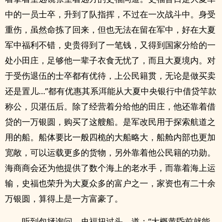
中的一员士卒，升到了队指挥，不过在一次战斗中。身受
重伤，虽然命拣了回来，但也无法在留在军中，好在大夏
军中福利不错，史贵得到了一笔钱，又得到国家分给的一
处小田庄，足够他一辈子衣食无忧了，而且大夏境内。对
于受伤退伍的士卒都有优待，上公民籍贯，无论是做买卖
还是置儿…”都有优惠其系洱能从大夏中央银行中借贷竿款
称公，贝湛伍后。除了经营着分给他的田庄，他还靠着借
贷的一万银圆，购买了这艘船。是军改民用于探索航道之
用的船。船体要比一般四桅的大船略大，船舱内部也更加
宽敞，可以运载更多的货物，另外靠着他公民籍的功勋。
海商商会还为他提供了数个海上的老水手，而靠着海上运
输，史福也荣升为大夏众多的富户之一，家资也有二十余
万银圆，算得上是一方富豪了。
听到包拯询问，史福扭过头。道：“大概黄昏前就能