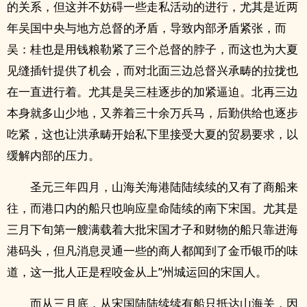
的关系，但这并不妨碍一些走私活动的进行，尤其是近两
年吴国中央与地方总督的矛盾，导致内部矛盾紧张，而
吴：桂也是用钱粮勒紧了三个总督的脖子，而这也为大夏
见缝插针提供了机会，而对北面三边总督兴承畴的拉拢也
在一直进行着。尤其是吴三桂逐步的加紧逼迫。北再三边
本身就多山少地，又养着三十余万兵马，后勤供给也逐步
吃紧，这也让洪承畴开始私下里接受大夏的贸易要求，以
缓解内部的压力。
圣元三年四月，山海关海港陆陆续续的又有了商船来
往，而港口内的船只也响应皇命陆续的南下宋国。尤其是
三月下旬第一艘满载着大批宋国才子和财物的船只靠进海
港码头，但凡消息灵通一些的商人都闻到了金币银币的味
道，这一批人正是程咬金从上”州城运回的宋国人。
而从三月底，从宋国陆陆续续有船只抵达山海关，因