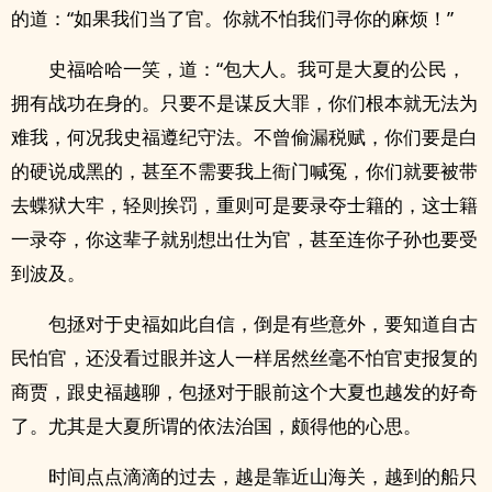
的道：“如果我们当了官。你就不怕我们寻你的麻烦！”
史福哈哈一笑，道：“包大人。我可是大夏的公民，
拥有战功在身的。只要不是谋反大罪，你们根本就无法为
难我，何况我史福遵纪守法。不曾偷漏税赋，你们要是白
的硬说成黑的，甚至不需要我上衙门喊冤，你们就要被带
去蝶狱大牢，轻则挨罚，重则可是要录夺士籍的，这士籍
一录夺，你这辈子就别想出仕为官，甚至连你子孙也要受
到波及。
包拯对于史福如此自信，倒是有些意外，要知道自古
民怕官，还没看过眼并这人一样居然丝毫不怕官吏报复的
商贾，跟史福越聊，包拯对于眼前这个大夏也越发的好奇
了。尤其是大夏所谓的依法治国，颇得他的心思。
时间点点滴滴的过去，越是靠近山海关，越到的船只