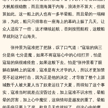
大帆船很稳数，而且渤海属于内海，浪涛并不算大，但就
算如此。这一船上的人也有一多半晕船。而且晕的一塌糊
涂，为此，船只只得靠在一座海上的幕屿上躲了几天。让
众人适应了一些，这才继续起航，否则按照航程，这艘船
早就到达了山海关。
张仲景为寇准把了把脉，叹了口气道：“寇翁的病三
分是病 七分是魔，如果不将寇翁心中的心结打开，怕是
寇翁的病很难痊愈，如果这般下去。怕是”张仲景看了眼
躺在躺椅上的寇准，寇准是有大才学的人，所以才更加禁
受不起这种打击，因为正是他的决定，才导致了整个上源
城数千人被大夏人当了奴隶运往了大夏，而得知了这个事
实，寇准当时就差点没昏过去，加上寇准不识水性，晕船
晕的厉害，加上心中魔怔，这病情却是越发的重了。晕船
的毛病只要上了岸，歇息几天也就好了，但这心中的魔，