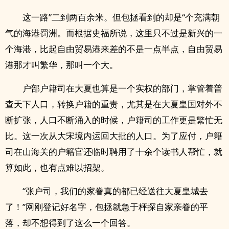
这一路”二到两百余米。但包拯看到的却是“个充满朝
气的海港罚洲。而根据史福所说，这里只不过是新兴的一
个海港，比起自由贸易港来差的不是一点半点，自由贸易
港那才叫繁华，那叫一个大。
户部户籍司在大夏也算是一个实权的部门，掌管着普
查天下人口，转换户籍的重责，尤其是在大夏皇国对外不
断扩张，人口不断涌入的时候，户籍司的工作更是繁忙无
比。这一次从大宋境内运回大批的人口。为了应付，户籍
司在山海关的户籍官还临时聘用了十余个读书人帮忙，就
算如此，也有点难以招架。
“张户司，我们的家眷真的都已经送往大夏皇城去
了！”网刚登记好名字，包拯就急于枰探自家亲眷的平
落，却不想得到了这么一个回答。