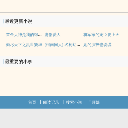
最近更新小说
首金大神是我的锦鲤女孩
庸俗爱人
将军家的宠臣要上天
[柯南同人] 名柯幼驯染随笔
倾尽天下之乱世繁华
她的演技也说谎
最重要的小事
首页
阅读记录
搜索小说
顶部
.