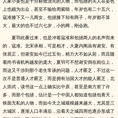
人家小妾也是十分标致漂亮的人物，而包拯的夫人在姿色
上也颇为出众，甚至不输给周紫睛，年岁也有二十五六，
寇准膝下又一儿两女。包拯膝下却有两子，年岁都不算
大，最大的也不过六七岁，小的网，刚会跑。
夏羽此番过来，也是冲着寇准和包拯两人的名声而来
的，寇准。北宋承相，可是相才，大夏内阁虽有谢安。有
张居正，但谢安如今已过五旬，精力大不如从前，而且随
着尚书省机构越发的庞大，夏羽可不想谢安倒在岗位上，
而这又干涉到那个老生常谈的问题，人才匿乏，不过这一
次不是普通人才匿乏，而是拥有治国大才的能人匿乏，北
人崇武，读书这一点上确实比中原，甚至是南方差了许
多，而那个包拯，估计是一个中国人都知道包拯包青天，
铁面无私的人物，而如今天之城规模越来越大，尤其是三
大城区，逐渐人口丰满后，沿着天之城四周也逐步形成了