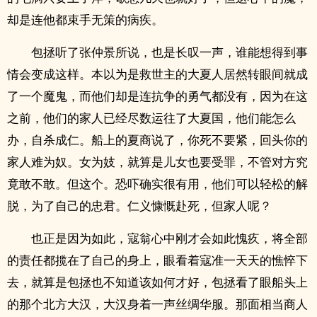
却是连他都束手无策的病疾。
包拯听了张仲景所说，也是长叹一声，谁能想得到事
情会变成这样。本以为是救世主的大夏人居然转眼间就成
了一个魔鬼，而他们却是连抗争的勇气都没有，因为在这
之前，他们的家人已经尽数运往了大夏国，他们能怎么
办，自杀成仁。船上的夏商说了，你死不要紧，回头你的
家人难为奴。女为妓，就算是儿女也要受罪，不管对方究
竟敢不敢。但这个。恐吓确实很有用，他们可以轻松的解
脱，为了自己的忠君。仁义慷慨赴死，但家人呢？
也正是因为如此，寇翁心中刚才会如此愧疚，将全部
的责任都揽在了自己的身上，眼看着寇准一天天的憔悴下
去，就算是包拯也不知道该如何才好，包拯看了眼船头上
的那个北方大汉，大汉身着一声丝绸华服。那面相当商人