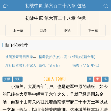
初战中原 第六百二十八章 包拯
初战中原 第六百二十八章 包拯
上ー章
目录
封面
下ー章
热门小说推荐
被闺蜜哥哥日夜操哭（强制 1v1）
精养贵妇(乱伦，高h)
情动(短篇合集)
淫乱闺蜜带乱全家人
白桃（父女h）
摘杏（父女 年代）
〔加入书签〕
小海关。大夏西部门户。也是进军中原的踏板。如今
的已经在大夏手中经营了六年之久，早就已经是固若金
汤，而整个山海关内驻扎着西南镇守府二十余万士卒以及
一支海上舰队，以山海雄关的防御。这座城关根本就无法