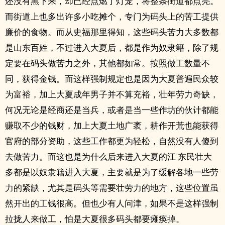
还没有黑下来，却已经点燃了灯笼，将整条街道都点亮。
而街道上也多出许多小吃摊个，专门为码头上的苦工提供
廉价的食物。而从史福那里得知，这些码头苦力大多数都
是山东百姓，不过进入大夏后，都是作为奴隶籍，除了规
定要在码头做苦力之外，其他都如常。按照做工数量不
同，获得金钱。而这样强制规定也是因为大夏普遍民众较
为富裕，加上大夏成年男子并不算充裕，壮年劳力奇缺，
何况无论是经商还是当兵，或者是当一些作坊的伙计都能
赚取不少的钱财，加上大夏土地广袤，耕作开荒也能获得
官府的部分资助，这些工作都更为轻松，自然没有人傻到
去做苦力。而这也是为什么后来进入大夏的江 东民壮大
多都是以奴隶籍进入大夏，主要就是为了缓解各地一些劳
力的紧缺，尤其是码头等需要壮劳力的地方，这些位置虽
然开出的工钱很高。但也少有人问津，如果不是这样强制
拉拢人来做工，怕是大夏很多码头都要瘫痪掉。