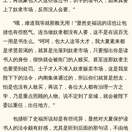
工，再说象包大人这些读过书，识字的读书人，如果真要
上了奴隶市场，反而没人会要。”
“哦，难道我等就那般无用！”显然史福说的话也让包
拯也有些怒气。连当做奴隶都没有人要，这不是在说百无
一用是书生么。“呵呵，包大人这等大才，我大夏素来都
是求贤若渴的，就算是沦落到奴隶市场，只要报出你是读
书人的身份，很快就会被衙门的人赎买。甚至连那奴隶主
也要受到处罚。士子才人不准入奴隶贩卖市场，这是我皇
陛下下的法令，内阁集体通过的，所以你们就算是想去，
怕是也没有人敢买，再说了，各位大人都有治理一方之
学，乃是重点照顾的人物。说不定到了皇城，就会被陛下
委以重任，出任地方。”
包拯听了史福所说却是有些诧异，显然对大夏保护读
书人的法令颇有好感，尤其是听到后面的那句话，不由地