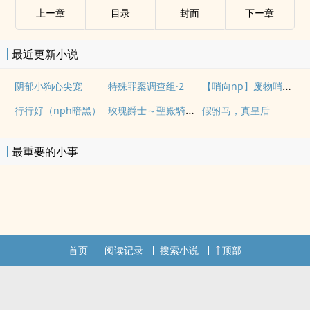
上ー章
目录
封面
下ー章
最近更新小说
【哨向np】废物哨兵求生指南
阴郁小狗心尖宠
特殊罪案调查组·2
玫瑰爵士～聖殿騎士團 3
行行好（nph暗黑）
假驸马，真皇后
最重要的小事
首页
阅读记录
搜索小说
顶部