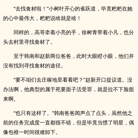
“去找食材啦！”小树叶开心的雀跃道，毕竟粑粑在她
的心中最伟大，粑粑说啥就是啥！
同样的，高哥牵着小亮的手，徐树青带着小凡，也分
头去村里寻找食材了。
至于韩南和赵新两位爸爸，此时大眼瞪小眼，他们并
没有找到寻找食材的途径。
“要不咱们去庄稼地里看看吧？”赵新开口提议道。没
办法啊，他典型的属于死要面子活受罪，就是拉不下脸面
来啊。
“也只有这样了。”韩南爸爸闻声点了点头，虽然他之
前的任务完成度一直都很不错，但是毕竟当惯了明星，偶
像包袱一时间很难卸下。