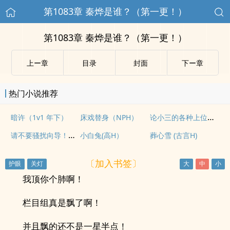
第1083章 秦烨是谁？（第一更！）
第1083章 秦烨是谁？（第一更！）
上ー章
目录
封面
下ー章
热门小说推荐
论小三的各种上位方式（男出轨，女小三）
暗许（1v1 年下）
床戏替身（NPH）
请不要骚扰向导！（哨向NPH）
小白兔(高H）
葬心雪 (古言H)
〔加入书签〕
我顶你个肺啊！
栏目组真是飘了啊！
并且飘的还不是一星半点！