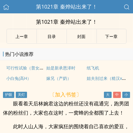
第1021章 秦烨站出来了！
第1021章 秦烨站出来了！
上ー章
目录
封面
下ー章
热门小说推荐
可行性试验（普女万人迷，NPH）
始是新承恩泽时
纸飞机
姐夫别过来（糙汉x软妹）
小白兔(高H）
嫁兄（产奶）
〔加入书签〕
眼看着天后林婉君这边的粉丝还没有疏通完，跑男团
体的粉丝们，大家也在这时，一窝蜂的全都围了上去！
此时人山人海，大家疯狂的围绕着自己喜欢的爱豆，