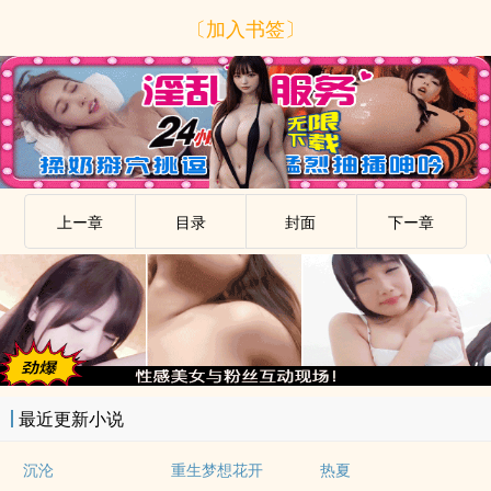
〔加入书签〕
上ー章
目录
封面
下ー章
最近更新小说
沉沦
重生梦想花开
热夏