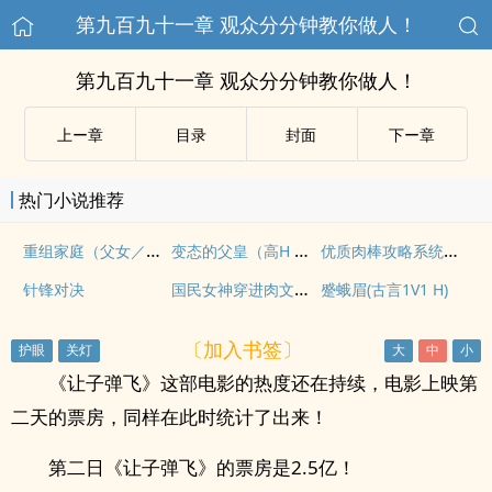
第九百九十一章 观众分分钟教你做人！
第九百九十一章 观众分分钟教你做人！
上ー章
目录
封面
下ー章
热门小说推荐
重组家庭（父女／母子）
变态的父皇（高H 禁断 慎入）
优质肉棒攻略系统（np高辣文）
国民女神穿进肉文中【高H、SM、NP】（正文免费）
针锋对决
蹙蛾眉(古言1V1 H)
〔加入书签〕
《让子弹飞》这部电影的热度还在持续，电影上映第
二天的票房，同样在此时统计了出来！
第二日《让子弹飞》的票房是2.5亿！