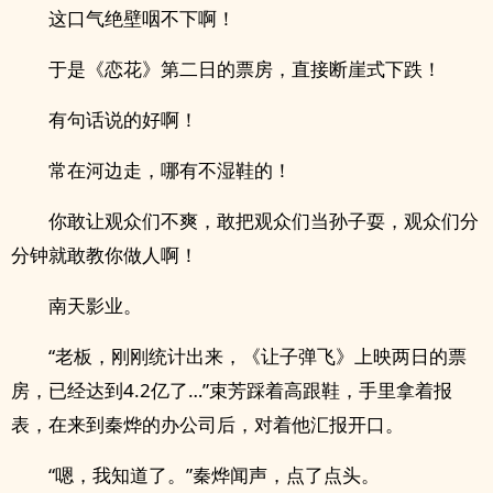
这口气绝壁咽不下啊！
于是《恋花》第二日的票房，直接断崖式下跌！
有句话说的好啊！
常在河边走，哪有不湿鞋的！
你敢让观众们不爽，敢把观众们当孙子耍，观众们分
分钟就敢教你做人啊！
南天影业。
“老板，刚刚统计出来，《让子弹飞》上映两日的票
房，已经达到4.2亿了…”束芳踩着高跟鞋，手里拿着报
表，在来到秦烨的办公司后，对着他汇报开口。
“嗯，我知道了。”秦烨闻声，点了点头。