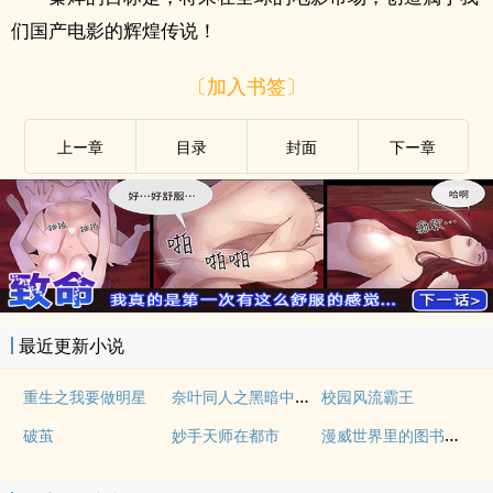
们国产电影的辉煌传说！
〔加入书签〕
上ー章
目录
封面
下ー章
最近更新小说
奈叶同人之黑暗中的救赎
重生之我要做明星
校园风流霸王
漫威世界里的图书管理员
破茧
妙手天师在都市