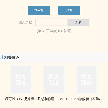
下一页
尾页
输入页数
(第
1
/
2
页)当前
100
条/页
相关推荐
我可以（1v1­兄­‌​妹­骨科）
只想和你睡（1V1 H）
guan教贱妻（家暴/​­高​‎h­/重kou/bg/SM）