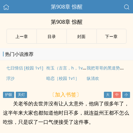
第908章 惊醒
第908章 惊醒
上ー章
目录
封面
下ー章
热门小说推荐
衔玉（古言，h，1v1）
我把哥哥的黑道势力睡了（np 含骨科）
七日情侣 [校园 1v1]
浮沙
暗恋［校园 1v1］
纵清欢
〔加入书签〕
关老爷的去世并没有让人太意外，他病了很多年了，
这半年来大家也都知道他时日不多，就连益州王都不怎么
吃惊，只是叹了一口气便接受了这件事。