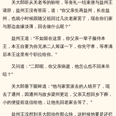
关大郎听从关老爷的吩咐，等丧礼一结束便与益州王
请辞，益州王没有答应，道：“你父亲生再益州，长在益
州，也就小时候跟随父祖回过几次老家罢了，现在你们家
与那边血缘淡薄，回去做什么呢？”
益州王道：“不如留在这里，你父亲一辈子服侍本
王，本王自要为你兄弟二人筹谋一下，你先守孝，等孝满
后本王这里有个职位给你。”
又问道：“二郎呢，你父亲病逝，他怎么也不回来吊
唁？”
关大郎垂下眼眸道：“他与家里派去的人错开了，现
去了通州，因通州与故乡梁州更近，父亲又想回乡下葬，
小的便提前送信给他，让他先回老家去等了。”
益州王没想到关大郎动作那么快，这时候他要是还拦