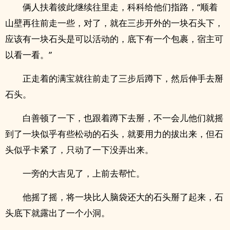
俩人扶着彼此继续往里走，科科给他们指路，“顺着
山壁再往前走一些，对了，就在三步开外的一块石头下，
应该有一块石头是可以活动的，底下有一个包裹，宿主可
以看一看。”
正走着的满宝就往前走了三步后蹲下，然后伸手去掰
石头。
白善顿了一下，也跟着蹲下去掰，不一会儿他们就摇
到了一块似乎有些松动的石头，就要用力的‎拔​‌出‌‍​来­​，但石
头似乎卡紧了，只动了一下没弄出来。
一旁的大吉见了，上前去帮忙。
他摇了摇，将一块比人脑袋还大的石头掰了起来，石
头底下就露出了一个小洞。