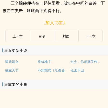
三个脑袋便挤在一起往里看，被夹在中间的白善一下
被左右夹击，咚咚两下疼得不行。
〔加入书签〕
上ー章
目录
封面
下ー章
最近更新小说
封少，你老婆又作法了
望族嫡女
桃核地主
不知她意（短篇合集）
鉴宝天书
狂医下山
最重要的小事