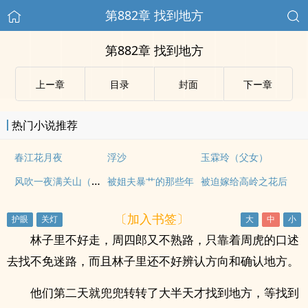
第882章 找到地方
第882章 找到地方
上ー章
目录
封面
下ー章
热门小说推荐
春江花月夜
浮沙
玉霖玲（父女）
风吹一夜满关山（古言1V1）
被姐夫暴艹的那些年
被迫嫁给高岭之花后
〔加入书签〕
林子里不好走，周四郎又不熟路，只靠着周虎的口述
去找不免迷路，而且林子里还不好辨认方向和确认地方。
他们第二天就兜兜转转了大半天才找到地方，等找到