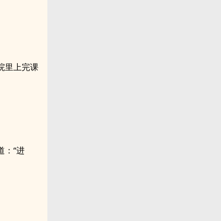
院里上完课
：“进