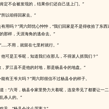
肯定不会被发现的，结果你们还自己送上门。”
“所以咱得回家去。”
去有用吗？”周六郎忧心忡忡，“我们回家是不是得收拾了东西
的那样，天涯海角的逃命去。”
“……不用，就留在七里村就行。”
？他可是王爷呢，知道我们在那儿，不得派人抓我们？”
敢，罗江县不是他的封地，那是杨县令的地盘。”
令能有王爷大吗？”周六郎很信不过杨县令的样子。
道：“六哥，杨县令家里势力大着呢，连皇帝见了都要让一
乱杀人的。”
咋舌，“杨县令这么厉害？”