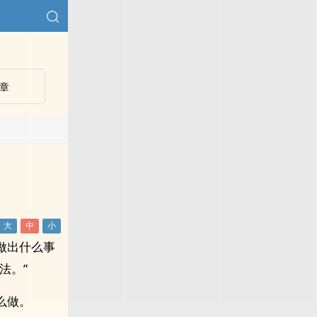
章
）
做出什么事
法。”
么做。