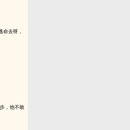
逃命去呀，
二步，他不敢