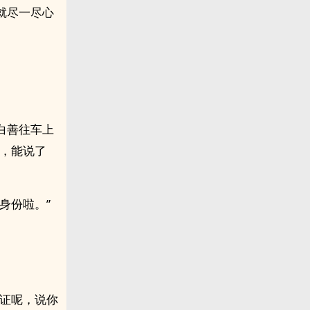
就尽一尽心
白善往车上
了，能说了
身份啦。”
保证呢，说你