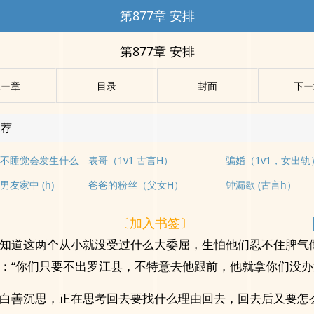
第877章 安排
第877章 安排
上ー章
目录
封面
下ー
推荐
不睡觉会发生什么
表哥（1v1 古言H）
骗婚（1v1，女出轨
友家中 (h)
爸爸的粉丝（父女H）
钟漏歇 (古言h）
〔加入书签〕
知道这两个从小就没受过什么大委屈，生怕他们忍不住脾气
：“你们只要不出罗江县，不特意去他跟前，他就拿你们没办
白善沉思，正在思考回去要找什么理由回去，回去后又要怎