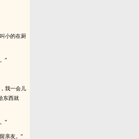
便叫小的在厨
。”
了，我一会儿
拾东西就
。”
留亲友。”