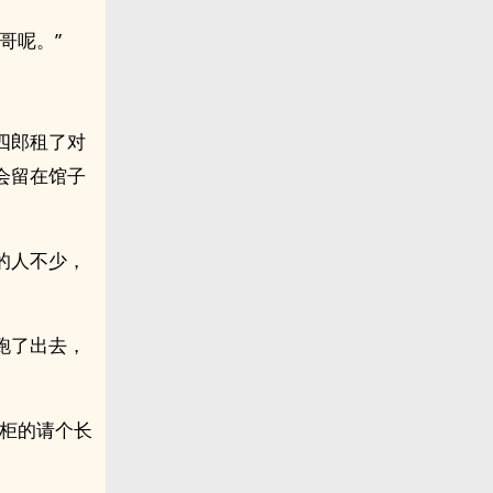
哥呢。”
四郎租了对
会留在馆子
的人不少，
跑了出去，
掌柜的请个长