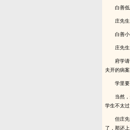
白善低
庄先生
白善小
庄先生
府学请
夫开的病案
学里要
当然，
学生不太过
但庄先
了，那还上