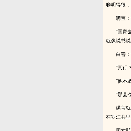
聪明得很，
满宝：
“回家
就像说书说
白善：
“真行
“他不
“那县
满宝就
在罗江县里
周六郎