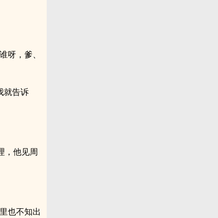
？谁呀，爹、
我就告诉
理，他见周
家里也不知出