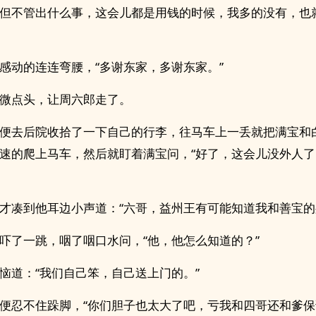
但不管出什么事，这会儿都是用钱的时候，我多的没有，也
感动的连连弯腰，“多谢东家，多谢东家。”
微点头，让周六郎走了。
便去后院收拾了一下自己的行李，往马车上一丢就把满宝和
速的爬上马车，然后就盯着满宝问，“好了，这会儿没外人
才凑到他耳边小声道：“六哥，益州王有可能知道我和善宝的
吓了一跳，咽了咽口水问，“他，他怎么知道的？”
恼道：“我们自己笨，自己送上门的。”
便忍不住跺脚，“你们胆子也太大了吧，亏我和四哥还和爹