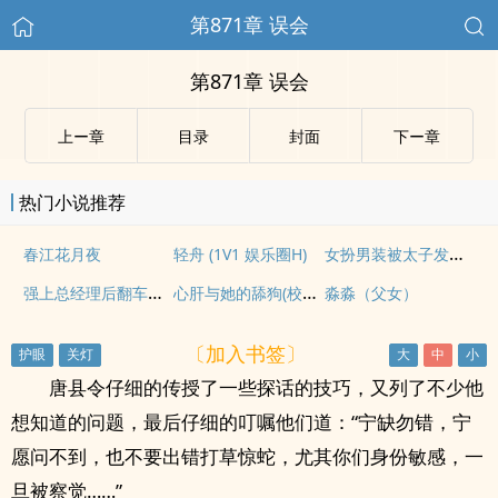
第871章 误会
第871章 误会
上ー章
目录
封面
下ー章
热门小说推荐
女扮男装被太子发现后（1v1 h）
春江花月夜
轻舟 (1V1 娱乐圈H)
强上总经理后翻车了（借精 1v1）
心肝与她的舔狗(校园H 强取豪夺)
淼淼（父女）
〔加入书签〕
唐县令仔细的传授了一些探话的技巧，又列了不少他
想知道的问题，最后仔细的叮嘱他们道：“宁缺勿错，宁
愿问不到，也不要出错打草惊蛇，尤其你们身份敏感，一
旦被察觉……”