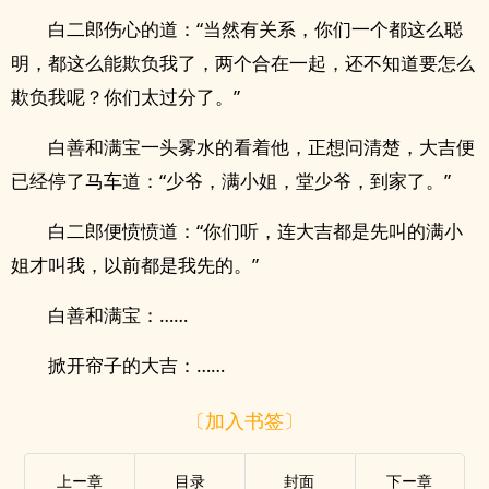
白二郎伤心的道：“当然有关系，你们一个都这么聪
明，都这么能欺负我了，两个合在一起，还不知道要怎么
欺负我呢？你们太过分了。”
白善和满宝一头雾水的看着他，正想问清楚，大吉便
已经停了马车道：“少爷，满小姐，堂少爷，到家了。”
白二郎便愤愤道：“你们听，连大吉都是先叫的满小
姐才叫我，以前都是我先的。”
白善和满宝：……
掀开帘子的大吉：……
〔加入书签〕
上ー章
目录
封面
下ー章